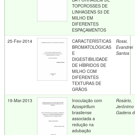
TOPCROSSES DE
LINHAGENS S3 DE
MILHO EM
DIFERENTES
ESPAÇAMENTOS
25-Fev-2014
CARACTERÍSTICAS
Rossi,
BROMATOLÓGICAS
Evandrei
E
Santos
DIGESTIBILIDADE
DE HÍBRIDOS DE
MILHO COM
DIFERENTES
TEXTURAS DE
GRÃOS
19-Mar-2013
Inoculação com
Rosário,
Azospirillum
Jerônimo
brasilense
Gadens d
associada a
redução na
adubação