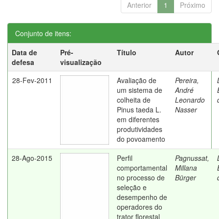
Anterior
1
Próximo
Conjunto de itens:
Data de
Pré-
Título
Autor
defesa
visualização
28-Fev-2011
Avaliação de
Pereira,
um sistema de
André
colheita de
Leonardo
Pinus taeda L.
Nasser
em diferentes
produtividades
do povoamento
28-Ago-2015
Perfil
Pagnussat,
comportamental
Millana
no processo de
Bürger
seleção e
desempenho de
operadores do
trator florestal