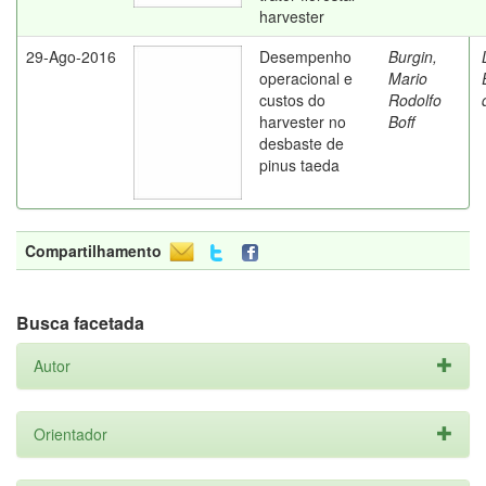
harvester
29-Ago-2016
Desempenho
Burgin,
operacional e
Mario
custos do
Rodolfo
harvester no
Boff
desbaste de
pinus taeda
Compartilhamento
Busca facetada
Autor
Orientador