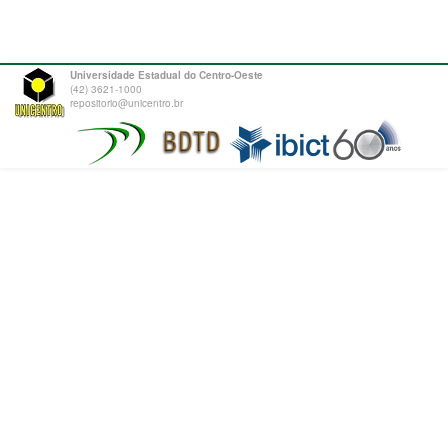
Universidade Estadual do Centro-Oeste
(42) 3621-1000
repositorio@unicentro.br