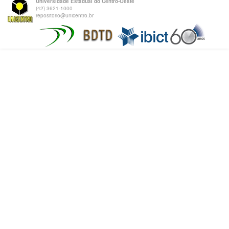
Universidade Estadual do Centro-Oeste
(42) 3621-1000
repositorio@unicentro.br