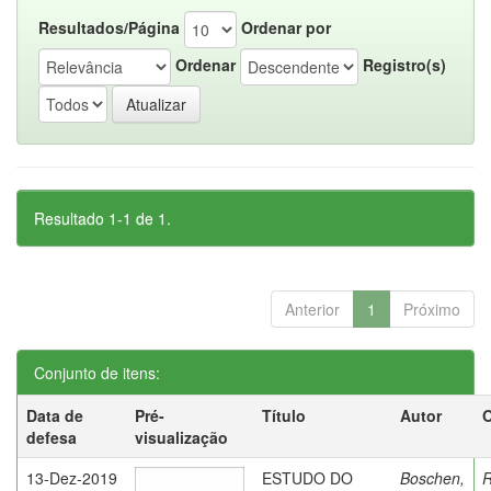
Resultados/Página
Ordenar por
Ordenar
Registro(s)
Resultado 1-1 de 1.
Anterior
1
Próximo
Conjunto de itens:
Data de
Pré-
Título
Autor
O
defesa
visualização
13-Dez-2019
ESTUDO DO
Boschen,
R