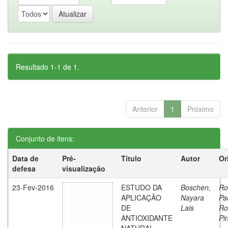
Resultado 1-1 de 1.
Anterior
1
Próximo
Conjunto de itens:
Data de
Pré-
Título
Autor
Or
defesa
visualização
23-Fev-2016
ESTUDO DA
Boschen,
Ro
APLICAÇÃO
Nayara
Pa
DE
Lais
Ro
ANTIOXIDANTE
Pi