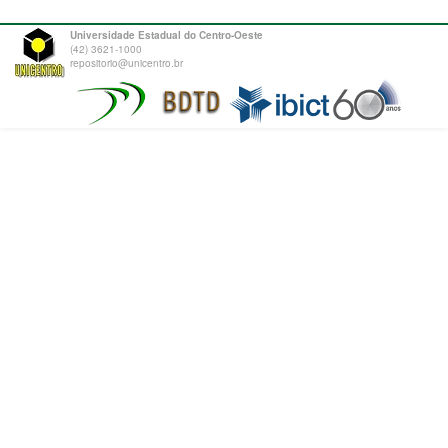
Universidade Estadual do Centro-Oeste
(42) 3621-1000
repositorio@unicentro.br