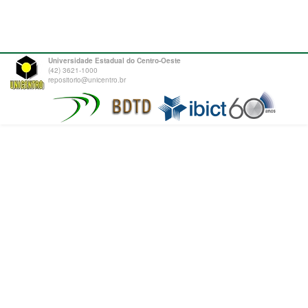
Universidade Estadual do Centro-Oeste
(42) 3621-1000
repositorio@unicentro.br