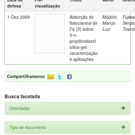
defesa
visualização
1-Dez-2009
Adsorção de
Módolo,
Fujiwa
ftalocianina de
Marcio
Sérgio
Fe (II) sobre
Luiz
Toshi
3-n-
propilimidazol
sílica-gel:
caracterização
e aplicações
Compartilhamento
Busca facetada
Orientador
Tipo de documento