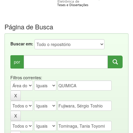
Página de Busca
Buscar em:
por
Filtros correntes: