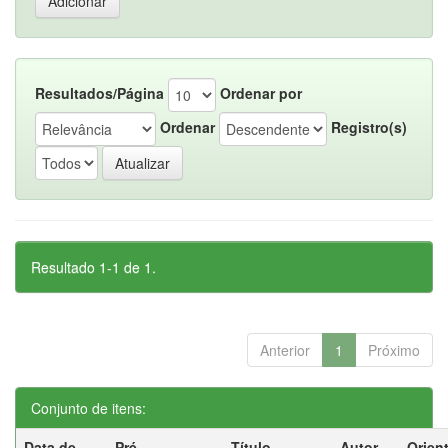
Resultados/Página
Ordenar por
Ordenar
Registro(s)
Resultado 1-1 de 1.
Anterior
1
Próximo
Conjunto de itens:
Data de
Pré-
Título
Autor
Orien