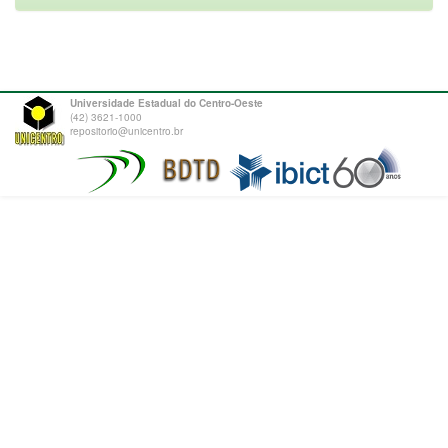
Universidade Estadual do Centro-Oeste
(42) 3621-1000
repositorio@unicentro.br