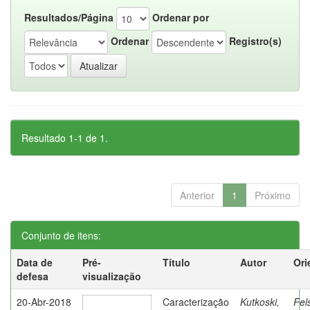
Resultados/Página
Ordenar por
Ordenar
Registro(s)
Resultado 1-1 de 1.
Anterior
1
Próximo
Conjunto de itens:
Data de
Pré-
Título
Autor
Ori
defesa
visualização
20-Abr-2018
Caracterização
Kutkoski,
Fel