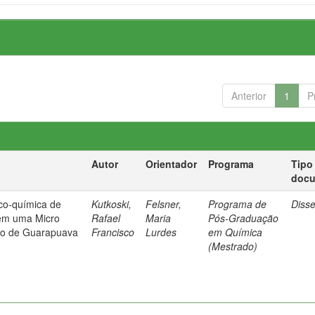
Anterior
1
P
Autor
Orientador
Programa
Tipo
doc
ico-química de
Kutkoski,
Felsner,
Programa de
Diss
 em uma Micro
Rafael
Maria
Pós-Graduação
ão de Guarapuava
Francisco
Lurdes
em Química
(Mestrado)