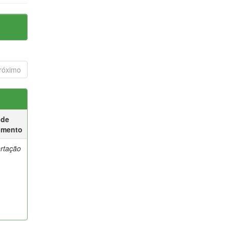
róximo
 de
umento
ertação