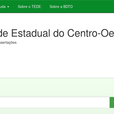
juda
Sobre o TEDE
Sobre a BDTD
de Estadual do Centro-Oe
issertações