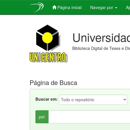
Página inicial
Navegar por
A
Skip
navigation
Universida
Biblioteca Digital de Teses e D
Página de Busca
Buscar em:
por