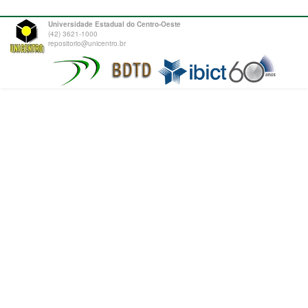
Universidade Estadual do Centro-Oeste
(42) 3621-1000
repositorio@unicentro.br