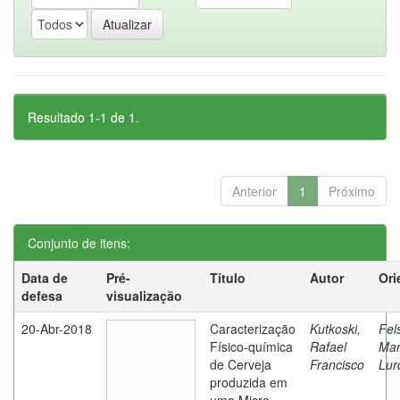
Resultado 1-1 de 1.
Anterior
1
Próximo
Conjunto de itens:
Data de
Pré-
Título
Autor
Ori
defesa
visualização
20-Abr-2018
Caracterização
Kutkoski,
Fel
Físico-química
Rafael
Mar
de Cerveja
Francisco
Lur
produzida em