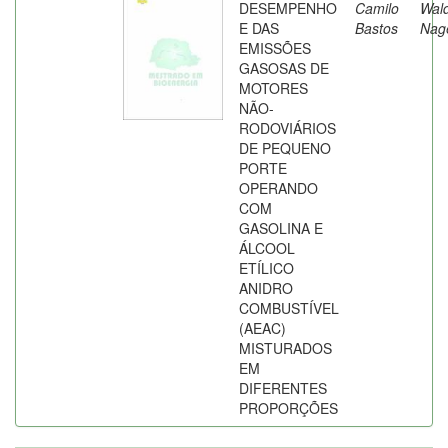
DESEMPENHO
Camilo
Wald
E DAS
Bastos
Nag
EMISSÕES
GASOSAS DE
MOTORES
NÃO-
RODOVIÁRIOS
DE PEQUENO
PORTE
OPERANDO
COM
GASOLINA E
ÁLCOOL
ETÍLICO
ANIDRO
COMBUSTÍVEL
(AEAC)
MISTURADOS
EM
DIFERENTES
PROPORÇÕES