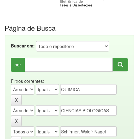
Página de Busca
Buscar em:
por
Filtros correntes: