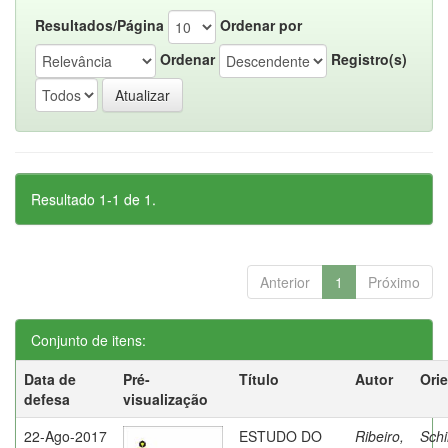
Resultados/Página
Ordenar por
Ordenar
Registro(s)
Resultado 1-1 de 1.
Anterior
1
Próximo
Conjunto de itens:
Data de
Pré-
Título
Autor
Ori
defesa
visualização
22-Ago-2017
ESTUDO DO
Ribeiro,
Schi