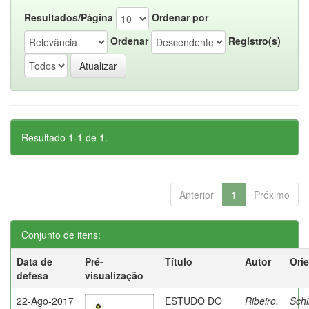
Resultados/Página
Ordenar por
Ordenar
Registro(s)
Resultado 1-1 de 1.
Anterior
1
Próximo
Conjunto de itens:
Data de
Pré-
Título
Autor
Ori
defesa
visualização
22-Ago-2017
ESTUDO DO
Ribeiro,
Schi