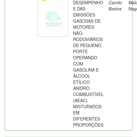
DESEMPENHO
Camilo
Wald
E DAS
Bastos
Nag
EMISSÕES
GASOSAS DE
MOTORES
NÃO-
RODOVIÁRIOS
DE PEQUENO
PORTE
OPERANDO
COM
GASOLINA E
ÁLCOOL
ETÍLICO
ANIDRO
COMBUSTÍVEL
(AEAC)
MISTURADOS
EM
DIFERENTES
PROPORÇÕES