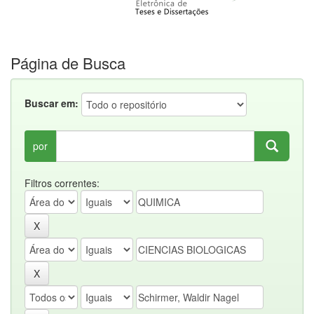
Página de Busca
Buscar em:
por
Filtros correntes: