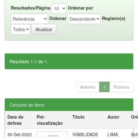
Resultados/Página
Ordenar por
Ordenar
Registro(s)
Resultado 1-1 de 1.
Anterior
1
Próximo
Conjunto de itens:
Data de
Pré-
Título
Autor
Ori
defesa
visualização
30-Set-2022
VIABILIDADE
LIMA,
Sch