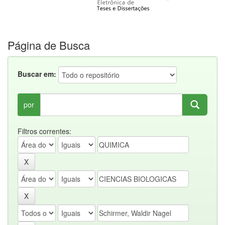
Página de Busca
Buscar em:
por
Filtros correntes: