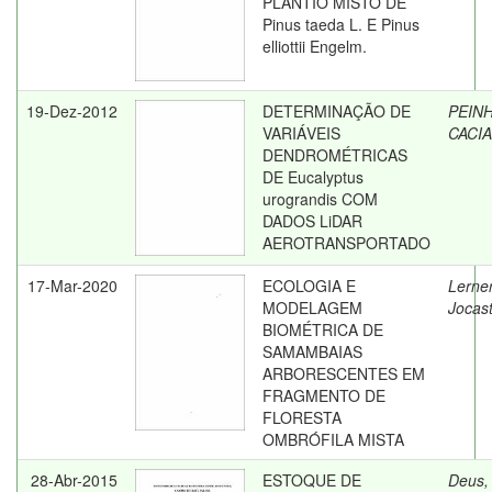
PLANTIO MISTO DE
Pinus taeda L. E Pinus
elliottii Engelm.
19-Dez-2012
DETERMINAÇÃO DE
PEIN
VARIÁVEIS
CACI
DENDROMÉTRICAS
DE Eucalyptus
urograndis COM
DADOS LiDAR
AEROTRANSPORTADO
17-Mar-2020
ECOLOGIA E
Lerner
MODELAGEM
Jocas
BIOMÉTRICA DE
SAMAMBAIAS
ARBORESCENTES EM
FRAGMENTO DE
FLORESTA
OMBRÓFILA MISTA
28-Abr-2015
ESTOQUE DE
Deus,