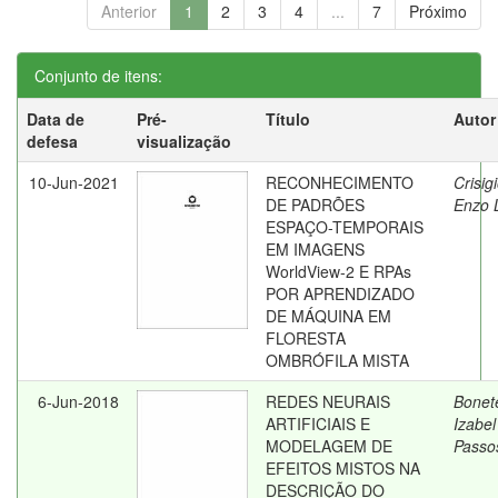
Anterior
1
2
3
4
...
7
Próximo
Conjunto de itens:
Data de
Pré-
Título
Autor
defesa
visualização
10-Jun-2021
RECONHECIMENTO
Crisig
DE PADRÕES
Enzo L
ESPAÇO-TEMPORAIS
EM IMAGENS
WorldView-2 E RPAs
POR APRENDIZADO
DE MÁQUINA EM
FLORESTA
OMBRÓFILA MISTA
6-Jun-2018
REDES NEURAIS
Bonet
ARTIFICIAIS E
Izabel
MODELAGEM DE
Passo
EFEITOS MISTOS NA
DESCRIÇÃO DO