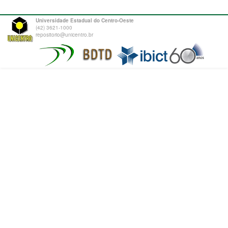
Universidade Estadual do Centro-Oeste
(42) 3621-1000
repositorio@unicentro.br