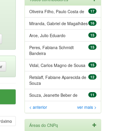
Oliveira Filho, Paulo Costa de
17
Miranda, Gabriel de Magalhães
16
Arce, Julio Eduardo
15
Peres, Fabiana Schmidt
15
Bandeira
Vidal, Carlos Magno de Sousa
15
Retslaff, Fabiane Aparecida de
12
Souza
Souza, Jeanette Beber de
11
< anterior
ver mais >
róximo
Áreas do CNPq