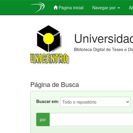
Página inicial
Navegar por
A
Skip
navigation
Universida
Biblioteca Digital de Teses e D
Página de Busca
Buscar em:
por