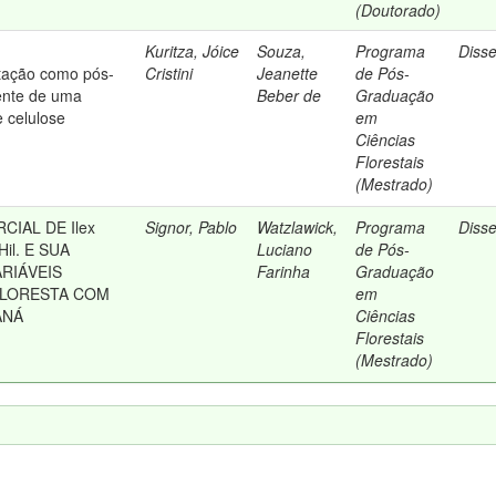
(Doutorado)
Kuritza, Jóice
Souza,
Programa
Diss
itação como pós-
Cristini
Jeanette
de Pós-
ente de uma
Beber de
Graduação
e celulose
em
Ciências
Florestais
(Mestrado)
IAL DE Ilex
Signor, Pablo
Watzlawick,
Programa
Diss
Hil. E SUA
Luciano
de Pós-
RIÁVEIS
Farinha
Graduação
FLORESTA COM
em
ANÁ
Ciências
Florestais
(Mestrado)