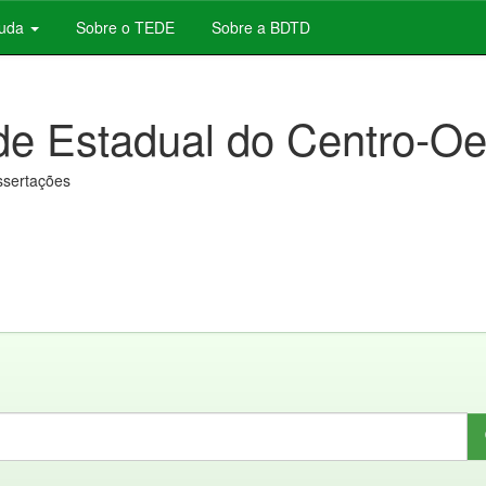
juda
Sobre o TEDE
Sobre a BDTD
de Estadual do Centro-Oe
issertações