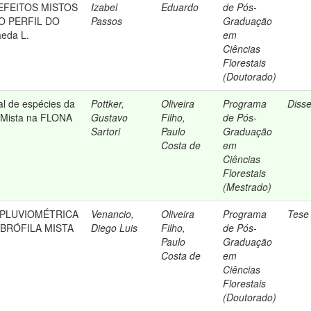
FEITOS MISTOS
Izabel
Eduardo
de Pós-
O PERFIL DO
Passos
Graduação
eda L.
em
Ciências
Florestais
(Doutorado)
al de espécies da
Pottker,
Oliveira
Programa
Diss
a Mista na FLONA
Gustavo
Filho,
de Pós-
Sartori
Paulo
Graduação
Costa de
em
Ciências
Florestais
(Mestrado)
 PLUVIOMÉTRICA
Venancio,
Oliveira
Programa
Tese
BRÓFILA MISTA
Diego Luis
Filho,
de Pós-
Paulo
Graduação
Costa de
em
Ciências
Florestais
(Doutorado)