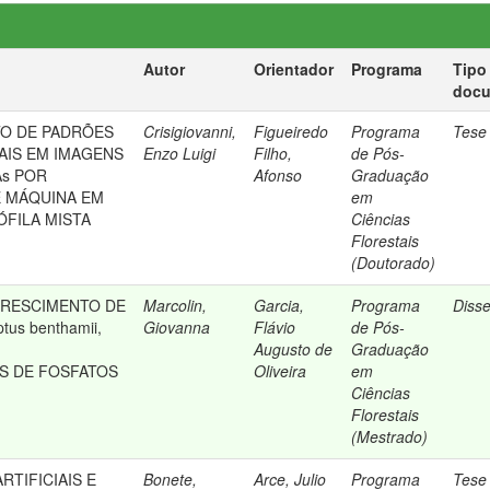
Autor
Orientador
Programa
Tipo
doc
O DE PADRÕES
Crisigiovanni,
Figueiredo
Programa
Tese
AIS EM IMAGENS
Enzo Luigi
Filho,
de Pós-
As POR
Afonso
Graduação
 MÁQUINA EM
em
FILA MISTA
Ciências
Florestais
(Doutorado)
RESCIMENTO DE
Marcolin,
Garcia,
Programa
Diss
tus benthamii,
Giovanna
Flávio
de Pós-
Augusto de
Graduação
S DE FOSFATOS
Oliveira
em
Ciências
Florestais
(Mestrado)
RTIFICIAIS E
Bonete,
Arce, Julio
Programa
Tese