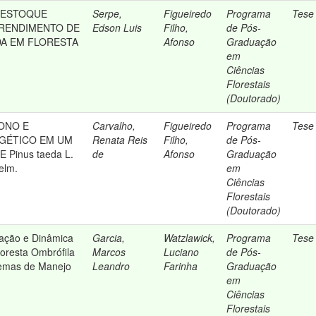
 ESTOQUE
Serpe,
Figueiredo
Programa
Tese
 RENDIMENTO DE
Edson Luis
Filho,
de Pós-
A EM FLORESTA
Afonso
Graduação
em
Ciências
Florestais
(Doutorado)
ONO E
Carvalho,
Figueiredo
Programa
Tese
GÉTICO EM UM
Renata Reis
Filho,
de Pós-
 Pinus taeda L.
de
Afonso
Graduação
gelm.
em
Ciências
Florestais
(Doutorado)
ficação e Dinâmica
Garcia,
Watzlawick,
Programa
Tese
oresta Ombrófila
Marcos
Luciano
de Pós-
temas de Manejo
Leandro
Farinha
Graduação
em
Ciências
Florestais