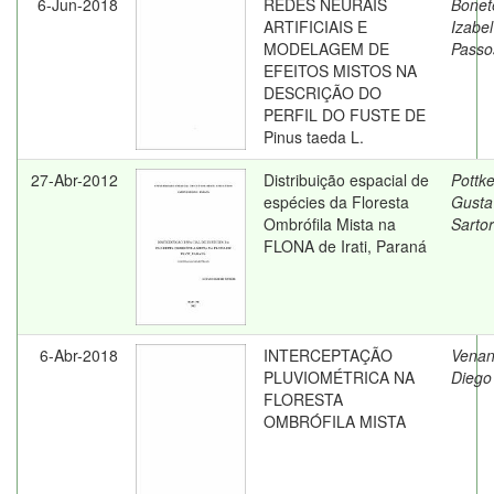
6-Jun-2018
REDES NEURAIS
Bonet
ARTIFICIAIS E
Izabel
MODELAGEM DE
Passo
EFEITOS MISTOS NA
DESCRIÇÃO DO
PERFIL DO FUSTE DE
Pinus taeda L.
27-Abr-2012
Distribuição espacial de
Pottke
espécies da Floresta
Gusta
Ombrófila Mista na
Sartor
FLONA de Irati, Paraná
6-Abr-2018
INTERCEPTAÇÃO
Venan
PLUVIOMÉTRICA NA
Diego
FLORESTA
OMBRÓFILA MISTA