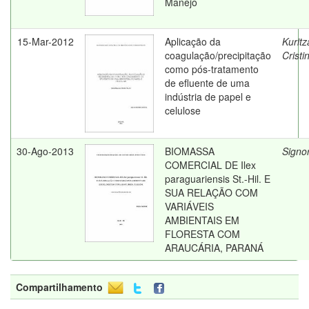
Manejo
15-Mar-2012
Aplicação da
Kuritz
coagulação/precipitação
Cristin
como pós-tratamento
de efluente de uma
indústria de papel e
celulose
30-Ago-2013
BIOMASSA
Signor
COMERCIAL DE Ilex
paraguariensis St.-Hil. E
SUA RELAÇÃO COM
VARIÁVEIS
AMBIENTAIS EM
FLORESTA COM
ARAUCÁRIA, PARANÁ
Compartilhamento