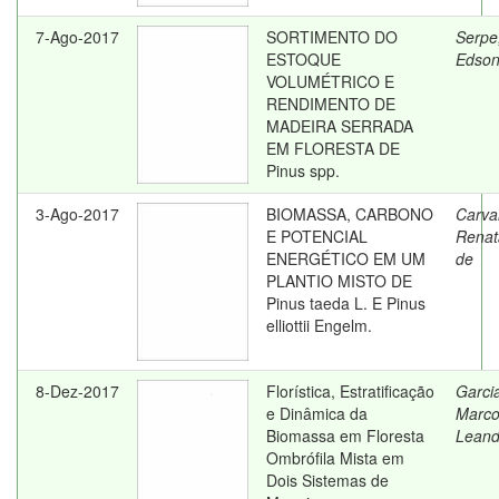
7-Ago-2017
SORTIMENTO DO
Serpe
ESTOQUE
Edson
VOLUMÉTRICO E
RENDIMENTO DE
MADEIRA SERRADA
EM FLORESTA DE
Pinus spp.
3-Ago-2017
BIOMASSA, CARBONO
Carva
E POTENCIAL
Renat
ENERGÉTICO EM UM
de
PLANTIO MISTO DE
Pinus taeda L. E Pinus
elliottii Engelm.
8-Dez-2017
Florística, Estratificação
Garci
e Dinâmica da
Marc
Biomassa em Floresta
Leand
Ombrófila Mista em
Dois Sistemas de