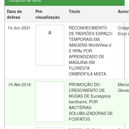
Conjunto de itens:
Data de
Pré-
Título
Autor
defesa
visualização
10-Jun-2021
RECONHECIMENTO
Crisig
DE PADRÕES ESPAÇO-
Enzo 
TEMPORAIS EM
IMAGENS WorldView-2
E RPAs POR
APRENDIZADO DE
MÁQUINA EM
FLORESTA
OMBRÓFILA MISTA
15-Abr-2016
PROMOÇÃO DO
Marcol
CRESCIMENTO DE
Giova
MUDAS DE Eucalyptus
benthamii, POR
BACTÉRIAS
SOLUBILIZADORAS DE
FOSFATOS