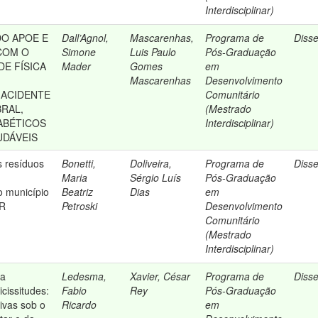
Interdisciplinar)
O APOE E
Dall’Agnol,
Mascarenhas,
Programa de
Diss
COM O
Simone
Luis Paulo
Pós-Graduação
DE FÍSICA
Mader
Gomes
em
Mascarenhas
Desenvolvimento
 ACIDENTE
Comunitário
RAL,
(Mestrado
ABÉTICOS
Interdisciplinar)
UDÁVEIS
 resíduos
Bonetti,
Doliveira,
Programa de
Diss
Maria
Sérgio Luís
Pós-Graduação
o município
Beatriz
Dias
em
PR
Petroski
Desenvolvimento
Comunitário
(Mestrado
Interdisciplinar)
ia
Ledesma,
Xavier, César
Programa de
Diss
cissitudes:
Fabio
Rey
Pós-Graduação
tivas sob o
Ricardo
em