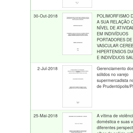
30-Out-2018
POLIMORFISMO D
A SUA RELAÇÃO 
NÍVEL DE ATIVIDA
EM INDIVÍDUOS
PORTADORES DE
VASCULAR CEREB
HIPERTENSOS DI
E INDIVÍDUOS SA
2-Jul-2018
Gerenciamento dos
sólidos no varejo
supermercadista n
de Prudentópolis/
25-Mai-2018
A vítima de violênc
doméstica e suas vi
diferentes perspec