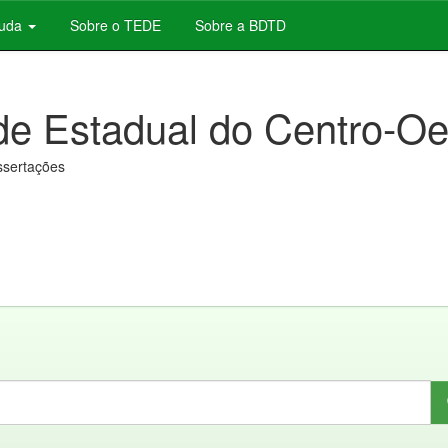
juda
Sobre o TEDE
Sobre a BDTD
de Estadual do Centro-Oe
issertações