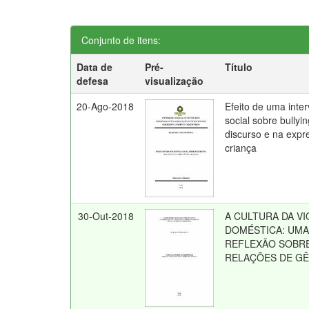
Conjunto de itens:
Data de
Pré-
Título
defesa
visualização
20-Ago-2018
Efeito de uma inte
social sobre bullyi
discurso e na expr
criança
30-Out-2018
A CULTURA DA VI
DOMÉSTICA: UM
REFLEXÃO SOBR
RELAÇÕES DE G