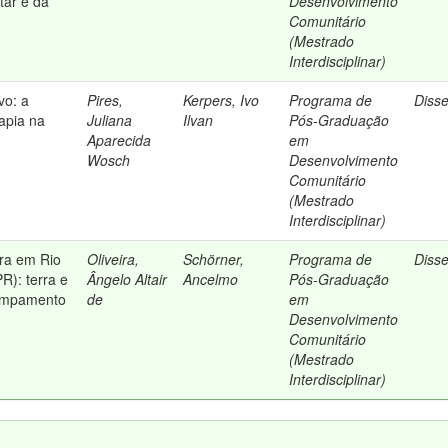
itar e da
Desenvolvimento
Comunitário
(Mestrado
Interdisciplinar)
vo: a
Pires,
Kerpers, Ivo
Programa de
Diss
apia na
Juliana
Ilvan
Pós-Graduação
Aparecida
em
Wosch
Desenvolvimento
Comunitário
(Mestrado
Interdisciplinar)
rra em Rio
Oliveira,
Schörner,
Programa de
Diss
R): terra e
Ângelo Altair
Ancelmo
Pós-Graduação
campamento
de
em
Desenvolvimento
Comunitário
(Mestrado
Interdisciplinar)