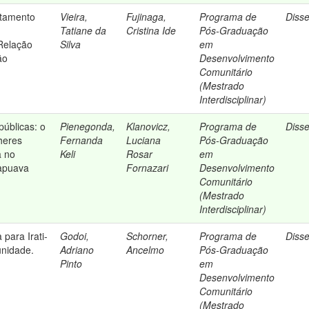
itamento
Vieira,
Fujinaga,
Programa de
Diss
Tatiane da
Cristina Ide
Pós-Graduação
Relação
Silva
em
ão
Desenvolvimento
Comunitário
(Mestrado
Interdisciplinar)
públicas: o
Pienegonda,
Klanovicz,
Programa de
Diss
heres
Fernanda
Luciana
Pós-Graduação
a no
Keli
Rosar
em
apuava
Fornazari
Desenvolvimento
Comunitário
(Mestrado
Interdisciplinar)
para Irati-
Godoi,
Schorner,
Programa de
Diss
unidade.
Adriano
Ancelmo
Pós-Graduação
Pinto
em
Desenvolvimento
Comunitário
(Mestrado