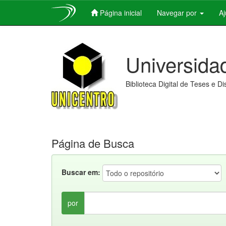
Página inicial
Navegar por
A
Skip
navigation
Universida
Biblioteca Digital de Teses e D
Página de Busca
Buscar em:
por