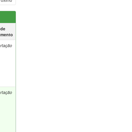
róximo
 de
umento
ertação
ertação