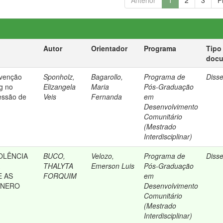
Anterior
1
2
3
P
Autor
Orientador
Programa
Tipo
doc
rvenção
Sponholz,
Bagarollo,
Programa de
Diss
ng no
Elizangela
Maria
Pós-Graduação
essão de
Veis
Fernanda
em
Desenvolvimento
Comunitário
(Mestrado
Interdisciplinar)
OLÊNCIA
BUCO,
Velozo,
Programa de
Diss
A
THALYTA
Emerson Luis
Pós-Graduação
E AS
FORQUIM
em
ÊNERO
Desenvolvimento
Comunitário
(Mestrado
Interdisciplinar)