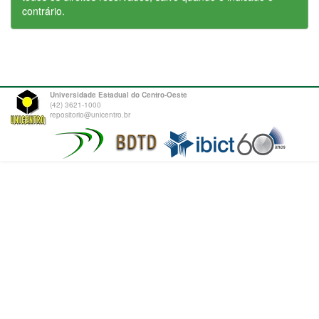
contrário.
Universidade Estadual do Centro-Oeste
(42) 3621-1000
repositorio@unicentro.br