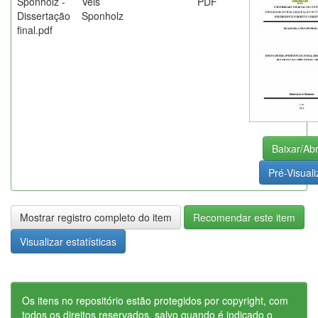
Sponholz -
Veis
PDF
Dissertação
Sponholz
final.pdf
Baixar/Abr
Pré-Visuali
Mostrar registro completo do item
Recomendar este item
Visualizar estatísticas
Os itens no repositório estão protegidos por copyright, com
todos os direitos reservados, salvo quando é indicado o