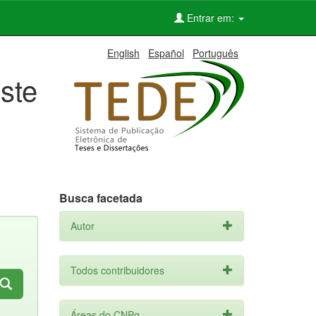
Entrar em:
English
Español
Português
ste
Busca facetada
Autor
Todos contribuidores
Áreas do CNPq