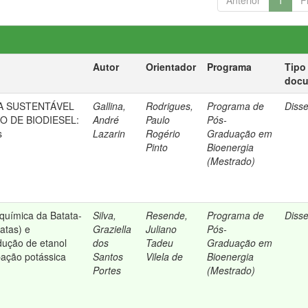
Anterior
1
P
Autor
Orientador
Programa
Tipo
doc
A SUSTENTÁVEL
Gallina,
Rodrigues,
Programa de
Diss
O DE BIODIESEL:
André
Paulo
Pós-
s
Lazarin
Rogério
Graduação em
Pinto
Bioenergia
(Mestrado)
química da Batata-
Silva,
Resende,
Programa de
Diss
atas) e
Graziella
Juliano
Pós-
dução de etanol
dos
Tadeu
Graduação em
ação potássica
Santos
Vilela de
Bioenergia
Portes
(Mestrado)