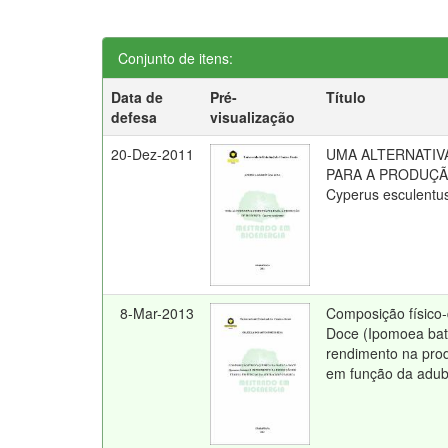
Conjunto de itens:
Data de
Pré-
Título
defesa
visualização
20-Dez-2011
UMA ALTERNATIV
PARA A PRODUÇÃ
Cyperus esculentu
8-Mar-2013
Composição físico-
Doce (Ipomoea bat
rendimento na pro
em função da adub