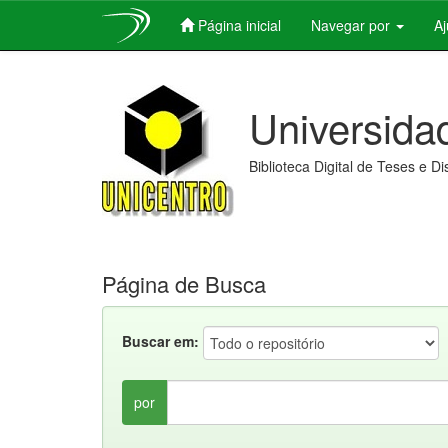
Página inicial
Navegar por
A
Skip
navigation
Universida
Biblioteca Digital de Teses e D
Página de Busca
Buscar em:
por