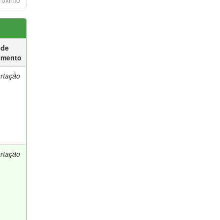
róximo
 de
umento
ertação
ertação