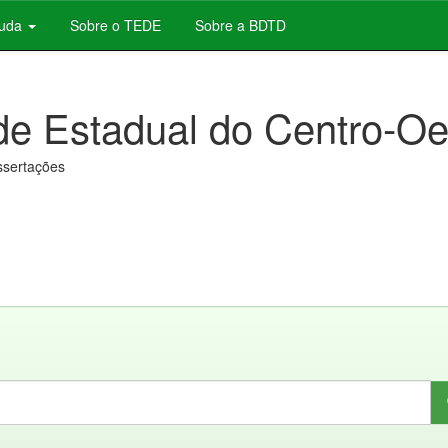
juda
Sobre o TEDE
Sobre a BDTD
de Estadual do Centro-Oe
issertações