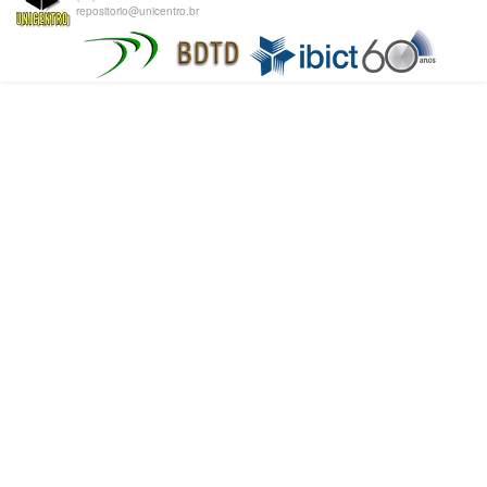
repositorio@unicentro.br