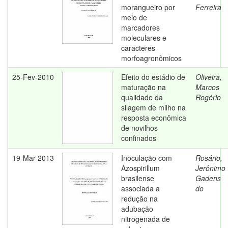
morangueiro por
Ferreira
meio de
marcadores
moleculares e
caracteres
morfoagronômicos
25-Fev-2010
Efeito do estádio de
Oliveira,
maturação na
Marcos
qualidade da
Rogério
silagem de milho na
resposta econômica
de novilhos
confinados
19-Mar-2013
Inoculação com
Rosário,
Azospirillum
Jerônimo
brasilense
Gadens
associada a
do
redução na
adubação
nitrogenada de