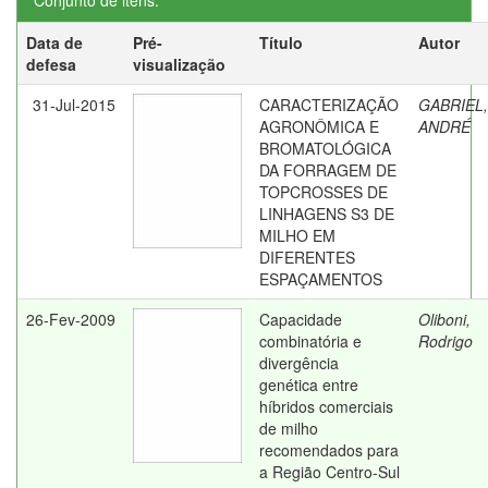
Conjunto de itens:
Data de
Pré-
Título
Autor
defesa
visualização
31-Jul-2015
CARACTERIZAÇÃO
GABRIEL,
AGRONÔMICA E
ANDRÉ
BROMATOLÓGICA
DA FORRAGEM DE
TOPCROSSES DE
LINHAGENS S3 DE
MILHO EM
DIFERENTES
ESPAÇAMENTOS
26-Fev-2009
Capacidade
Oliboni,
combinatória e
Rodrigo
divergência
genética entre
híbridos comerciais
de milho
recomendados para
a Região Centro-Sul