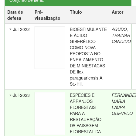
Conjunto de itens:
Data de
Pré-
Título
Autor
defesa
visualização
7-Jul-2022
BIOESTIMULANTE
AGUDO,
E ÁCIDO
THAINAH
GIBERÉLICO
CANDIDO
COMO NOVA
PROPOSTA NO
ENRAIZAMENTO
DE MINIESTACAS
DE Ilex
paraguariensis A.
St.-Hill.
7-Jul-2023
ESPÉCIES E
FERNANDE
ARRANJOS
MARIA
FLORESTAIS
LAURA
PARA A
QUEVEDO
RESTAURAÇÃO
DA PAISAGEM
FLORESTAL DA