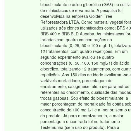
bioestimulante e ácido giberélico (GA3) no cultiv
de miniestacas de erva-mate. A pesquisa foi
desenvolvida na empresa Golden Tree
Reflorestadora LTDA. Como material vegetal fo
utilizados três clones identificados como: BRS 40
BRS 409 e BRS BLD Aupaba. As miniestacas fo
tratadas com quatro concentrações do
bioestimulante (0; 25; 50 e 100 mgL-1), totalizan
12 tratamentos, com quatro repetições. Em um
segundo experimento avaliou-se quatro
concentrações (0, 50, 100, 150 mgL-1) de ácido
giberélico, totalizando 12 tratamentos, com quat
repetições. Aos 150 dias de idade avaliaram-se 
variáveis mortalidade, porcentagem de
enraizamento, calogênese, além de parâmetros
referentes ao crescimento, qualidade das mudas
trocas gasosas. Sob efeito do bioestimulante, a
maior porcentagem de mortalidade foi obtida so
concentração de 100 mg L-1 e a menor, sem o u
do produto. Já para o enraizamento, a maior
porcentagem encontrada foi no tratamento
Testemunha (sem uso do produto). Para a