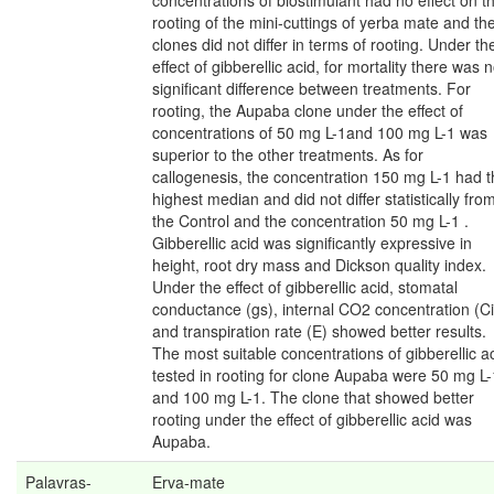
concentrations of biostimulant had no effect on t
rooting of the mini-cuttings of yerba mate and th
clones did not differ in terms of rooting. Under th
effect of gibberellic acid, for mortality there was 
significant difference between treatments. For
rooting, the Aupaba clone under the effect of
concentrations of 50 mg L-1and 100 mg L-1 was
superior to the other treatments. As for
callogenesis, the concentration 150 mg L-1 had 
highest median and did not differ statistically fro
the Control and the concentration 50 mg L-1 .
Gibberellic acid was significantly expressive in
height, root dry mass and Dickson quality index.
Under the effect of gibberellic acid, stomatal
conductance (gs), internal CO2 concentration (Ci
and transpiration rate (E) showed better results.
The most suitable concentrations of gibberellic a
tested in rooting for clone Aupaba were 50 mg L-
and 100 mg L-1. The clone that showed better
rooting under the effect of gibberellic acid was
Aupaba.
Palavras-
Erva-mate