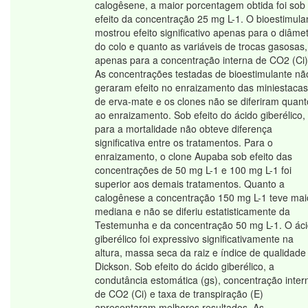
calogêsene, a maior porcentagem obtida foi sob
efeito da concentração 25 mg L-1. O bioestimula
mostrou efeito significativo apenas para o diâme
do colo e quanto as variáveis de trocas gasosas,
apenas para a concentração interna de CO2 (Ci)
As concentrações testadas de bioestimulante nã
geraram efeito no enraizamento das miniestacas
de erva-mate e os clones não se diferiram quant
ao enraizamento. Sob efeito do ácido giberélico,
para a mortalidade não obteve diferença
significativa entre os tratamentos. Para o
enraizamento, o clone Aupaba sob efeito das
concentrações de 50 mg L-1 e 100 mg L-1 foi
superior aos demais tratamentos. Quanto a
calogênese a concentração 150 mg L-1 teve mai
mediana e não se diferiu estatisticamente da
Testemunha e da concentração 50 mg L-1. O ác
giberélico foi expressivo significativamente na
altura, massa seca da raiz e índice de qualidade
Dickson. Sob efeito do ácido giberélico, a
condutância estomática (gs), concentração inter
de CO2 (Ci) e taxa de transpiração (E)
apresentaram melhores resultados. As