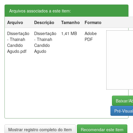
Arquivos associados a este item:
Arquivo
Descrição
Tamanho
Formato
Dissertação
Dissertação
1,41 MB
Adobe
- Thainah
- Thainah
PDF
Candido
Candido
Agudo.pdf
Agudo
Baixar/Ab
Pré-Visual
Mostrar registro completo do item
Recomendar este item