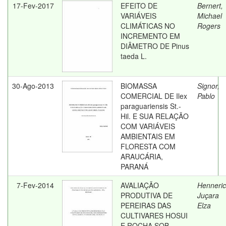
17-Fev-2017
EFEITO DE
Bernert,
VARIÁVEIS
Michael
CLIMÁTICAS NO
Rogers
INCREMENTO EM
DIÂMETRO DE Pinus
taeda L.
30-Ago-2013
BIOMASSA
Signor,
COMERCIAL DE Ilex
Pablo
paraguariensis St.-
Hil. E SUA RELAÇÃO
COM VARIÁVEIS
AMBIENTAIS EM
FLORESTA COM
ARAUCÁRIA,
PARANÁ
7-Fev-2014
AVALIAÇÃO
Henneric
PRODUTIVA DE
Juçara
PEREIRAS DAS
Elza
CULTIVARES HOSUI
E ROCHA SOB