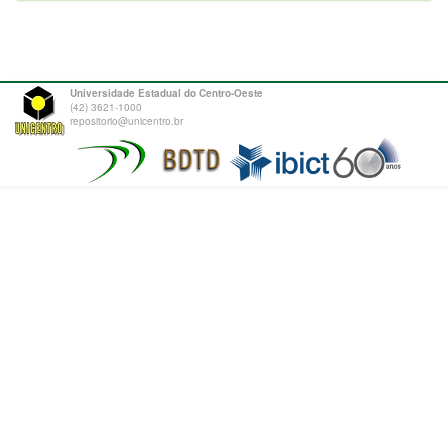
Universidade Estadual do Centro-Oeste
(42) 3621-1000
repositorio@unicentro.br