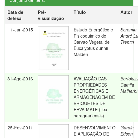
Conjunto de itens:
Data de
Pré-
Título
Autor
defesa
visualização
1-Jan-2015
Estudo Energético e
Scremin,
Fisicoquimico do
André Lu
Carvão Vegetal de
Trentin
Eucalyptus dunnii
Maiden
31-Ago-2016
AVALIAÇÃO DAS
Bortoluzz
PROPRIEDADES
Camila
ENERGÉTICAS E
Malherbi
ARMAGENAGEM DE
BRIQUETES DE
ERVA-MATE (Ilex
paraguariensis)
25-Fev-2011
DESENVOLVIMENTO
Gardin,
E APLICAÇÃO DE
Edson