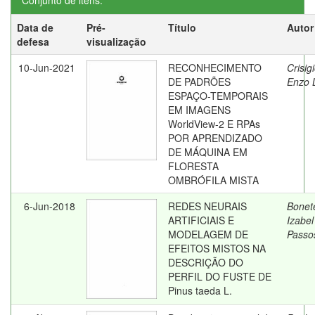
Conjunto de itens:
Data de
Pré-
Título
Autor
defesa
visualização
10-Jun-2021
RECONHECIMENTO
Crisig
DE PADRÕES
Enzo L
ESPAÇO-TEMPORAIS
EM IMAGENS
WorldView-2 E RPAs
POR APRENDIZADO
DE MÁQUINA EM
FLORESTA
OMBRÓFILA MISTA
6-Jun-2018
REDES NEURAIS
Bonet
ARTIFICIAIS E
Izabel
MODELAGEM DE
Passo
EFEITOS MISTOS NA
DESCRIÇÃO DO
PERFIL DO FUSTE DE
Pinus taeda L.