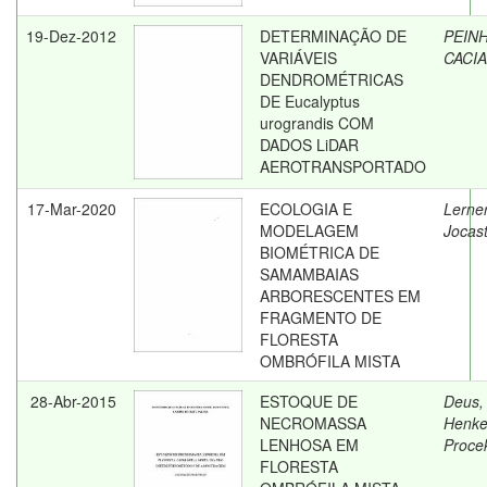
19-Dez-2012
DETERMINAÇÃO DE
PEIN
VARIÁVEIS
CACI
DENDROMÉTRICAS
DE Eucalyptus
urograndis COM
DADOS LiDAR
AEROTRANSPORTADO
17-Mar-2020
ECOLOGIA E
Lerner
MODELAGEM
Jocas
BIOMÉTRICA DE
SAMAMBAIAS
ARBORESCENTES EM
FRAGMENTO DE
FLORESTA
OMBRÓFILA MISTA
28-Abr-2015
ESTOQUE DE
Deus,
NECROMASSA
Henke
LENHOSA EM
Proce
FLORESTA