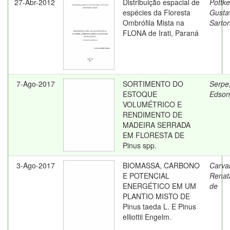
27-Abr-2012
Distribuição espacial de
Pottke
espécies da Floresta
Gusta
Ombrófila Mista na
Sartor
FLONA de Irati, Paraná
7-Ago-2017
SORTIMENTO DO
Serpe
ESTOQUE
Edson
VOLUMÉTRICO E
RENDIMENTO DE
MADEIRA SERRADA
EM FLORESTA DE
Pinus spp.
3-Ago-2017
BIOMASSA, CARBONO
Carva
E POTENCIAL
Renat
ENERGÉTICO EM UM
de
PLANTIO MISTO DE
Pinus taeda L. E Pinus
elliottii Engelm.