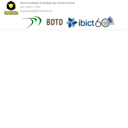
Universidade Estadual do Centro-Oeste
(42) 3621-1000
repositorio@unicentro.br