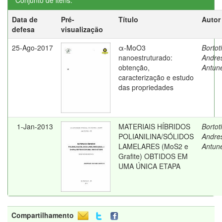
Conjunto de itens:
Data de
Pré-
Título
Autor
defesa
visualização
25-Ago-2017
α-MoO3
Bortoti
nanoestruturado:
Andre
obtenção,
Antun
caracterização e estudo
das propriedades
1-Jan-2013
MATERIAIS HÍBRIDOS
Bortoti
POLIANILINA/SÓLIDOS
Andre
LAMELARES (MoS2 e
Antun
Grafite) OBTIDOS EM
UMA ÚNICA ETAPA
Compartilhamento