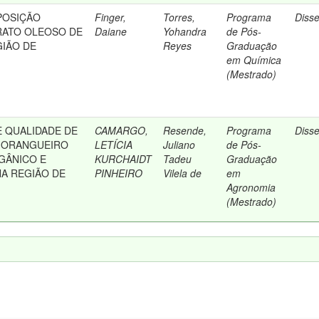
POSIÇÃO
Finger,
Torres,
Programa
Diss
RATO OLEOSO DE
Daiane
Yohandra
de Pós-
GIÃO DE
Reyes
Graduação
em Química
(Mestrado)
E QUALIDADE DE
CAMARGO,
Resende,
Programa
Diss
MORANGUEIRO
LETÍCIA
Juliano
de Pós-
GÂNICO E
KURCHAIDT
Tadeu
Graduação
A REGIÃO DE
PINHEIRO
Vilela de
em
Agronomia
(Mestrado)