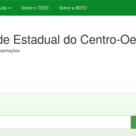
juda
Sobre o TEDE
Sobre a BDTD
de Estadual do Centro-Oe
issertações