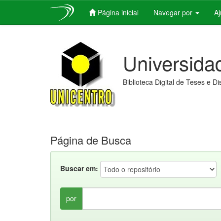
Página inicial
Navegar por
A
Skip
navigation
Universida
Biblioteca Digital de Teses e D
Página de Busca
Buscar em:
por