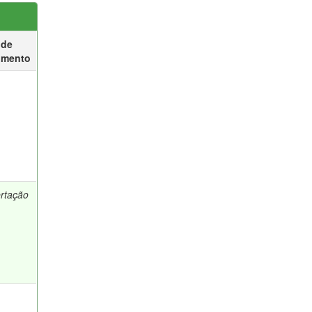
 de
umento
ertação