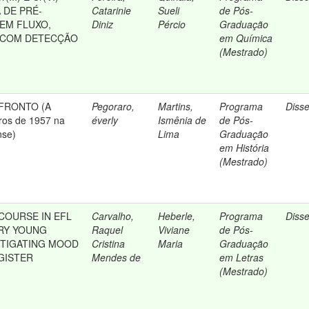
 DE PRÉ-
Catarinie
Sueli
de Pós-
EM FLUXO,
Diniz
Pércio
Graduação
 COM DETECÇÃO
em Química
(Mestrado)
FRONTO (A
Pegoraro,
Martins,
Programa
Diss
ros de 1957 na
éverly
Ismênia de
de Pós-
nse)
Lima
Graduação
em História
(Mestrado)
COURSE IN EFL
Carvalho,
Heberle,
Programa
Diss
RY YOUNG
Raquel
Viviane
de Pós-
STIGATING MOOD
Cristina
Maria
Graduação
GISTER
Mendes de
em Letras
(Mestrado)