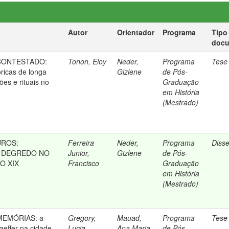
Autor
Orientador
Programa
Tipo
doc
CONTESTADO:
Tonon, Eloy
Neder,
Programa
Tese
ricas de longa
Gizlene
de Pós-
es e rituais no
Graduação
em História
(Mestrado)
UROS:
Ferreira
Neder,
Programa
Diss
O DEGREDO NO
Junior,
Gizlene
de Pós-
O XIX
Francisco
Graduação
em História
(Mestrado)
MEMÓRIAS: a
Gregory,
Mauad,
Programa
Tese
Kaeffer na cidade
Lucia
Ana Maria
de Pós-