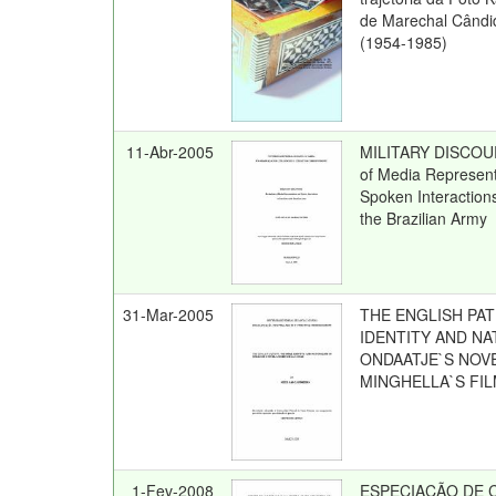
de Marechal Când
(1954-1985)
11-Abr-2005
MILITARY DISCOUR
of Media Represen
Spoken Interactions
the Brazilian Army
31-Mar-2005
THE ENGLISH PAT
IDENTITY AND NA
ONDAATJE`S NOV
MINGHELLA`S FI
1-Fev-2008
ESPECIAÇÃO DE Cr(