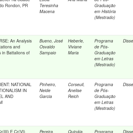
ido Rondon, PR
Teresinha
Graduação
Macena
em História
(Mestrado)
SE: An Analysis
Bueno, José
Heberle,
Programa
Diss
tations and
Osvaldo
Viviane
de Pós-
 in Battalions of
Sampaio
Maria
Graduação
em Letras
(Mestrado)
IENT: NATIONAL
Pinheiro,
Corseuil,
Programa
Diss
TIONALISM IN
Neide
Anelise
de Pós-
EL AND
Garcia
Reich
Graduação
LM
em Letras
(Mestrado)
III) E Cr(VI)
Pereira,
Quináia,
Programa
Diss