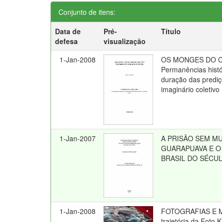
Conjunto de itens:
Data de
Pré-
Título
defesa
visualização
1-Jan-2008
OS MONGES DO 
Permanências histó
duração das prediçõ
imaginário coletivo
1-Jan-2007
A PRISÃO SEM M
GUARAPUAVA E 
BRASIL DO SÉCUL
1-Jan-2008
FOTOGRAFIAS E 
trajetória da Foto 