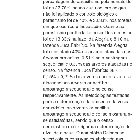
porcentagem de parasitismo pelo nematóide
foi de 37,78%, sendo que nos toretes que
não foi aplicado o controle biológico o
parasitismo foi de 40% e 33,33% nos toretes
em que ocorreu a inoculação. Quanto ao
parasitismo por Ibalia leucospoides o mesmo
foi de 13,33% na fazenda Alegria e 8,16 na
fazenda Juca Fabrício. Na fazenda Alegria
foi constatado 40% de árvores atacadas nas
árvores-armadilha, 0,51% na amostragem
sequencial e 0,37% das árvores atacadas no
censo. Na fazenda Juca Fabrício 28%,
0,15% e 0,21% das árvores encontravam-se
atacadas nas árvores-armadilha,
amostragem sequencial e no censo
respectivamente. As metodologias testadas
para a determinação da presença da vespa-
damadeira, as árvores-armadilha,
amostragem sequencial e censo mostraram-
se satisfatórias, sendo que o censo
demonstrou maior rigor na determinação do
nível de ataque. O nematóide Deladenus
siricidicola encontra-se estabelecido nas