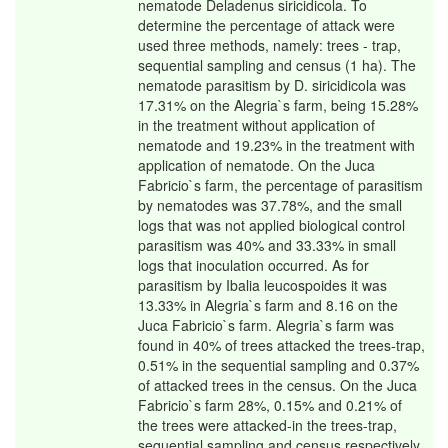
nematode Deladenus siricidicola. To
determine the percentage of attack were
used three methods, namely: trees - trap,
sequential sampling and census (1 ha). The
nematode parasitism by D. siricidicola was
17.31% on the Alegria`s farm, being 15.28%
in the treatment without application of
nematode and 19.23% in the treatment with
application of nematode. On the Juca
Fabricio`s farm, the percentage of parasitism
by nematodes was 37.78%, and the small
logs that was not applied biological control
parasitism was 40% and 33.33% in small
logs that inoculation occurred. As for
parasitism by Ibalia leucospoides it was
13.33% in Alegria`s farm and 8.16 on the
Juca Fabricio`s farm. Alegria`s farm was
found in 40% of trees attacked the trees-trap,
0.51% in the sequential sampling and 0.37%
of attacked trees in the census. On the Juca
Fabricio`s farm 28%, 0.15% and 0.21% of
the trees were attacked-in the trees-trap,
sequential sampling and census respectively.