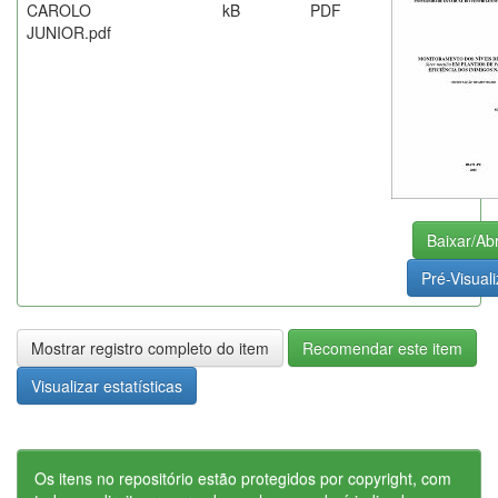
CAROLO
kB
PDF
JUNIOR.pdf
Baixar/Abr
Pré-Visuali
Mostrar registro completo do item
Recomendar este item
Visualizar estatísticas
Os itens no repositório estão protegidos por copyright, com