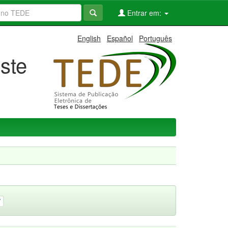
Entrar em:
English
Español
Português
ste
7