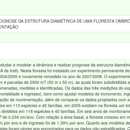
OGNOSE DA ESTRUTURA DIAMÉTRICA DE UMA FLORESTA OMBRÓF
MENTAÇÃO
studar e modelar a dinâmica e realizar prognose da estrutura diamétri
ONA de Irati). Nesta floresta foi instalado um experimento permanente
004/2005 e novamente remedido no ano de 2007/2008. O experimento 
em 4 parcelas de 2500 m? (50 m x 50 m), as quais foram subdivididas 
meradas, medidas e identificadas. Os dados das três medições do exp
mortalidade e ingresso), bem como ajustar modelos de incremento, ingr
 razão de movimentação, além de comparar os dados projetados com a e
ídos em 113 espécies e 45 famílias, em 2005 existiam na floresta um to
 divididos em 118 espécies e 45 famílias. Em seis anos de monitoram
de 0,234 cm/ano. Com relação a área basal, a floresta cresceu em m
% por ano e de ingresso foi de 1,39% por ano. Quanto aos modelos de 
ustes foram piores aos encontrados para os dados não estratificados. Q