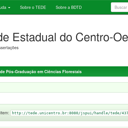
juda
Sobre o TEDE
Sobre a BDTD
de Estadual do Centro-Oe
issertações
de Pós-Graduação em Ciências Florestais
 item:
http://tede.unicentro.br:8080/jspui/handle/tede/43