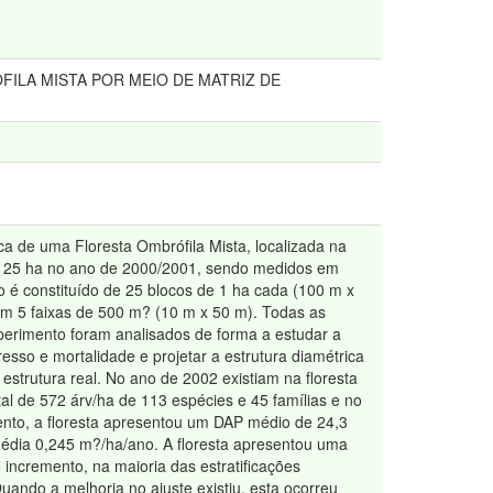
ILA MISTA POR MEIO DE MATRIZ DE
ca de uma Floresta Ombrófila Mista, localizada na
 de 25 ha no ano de 2000/2001, sendo medidos em
é constituído de 25 blocos de 1 ha cada (100 m x
em 5 faixas de 500 m? (10 m x 50 m). Todas as
erimento foram analisados de forma a estudar a
esso e mortalidade e projetar a estrutura diamétrica
strutura real. No ano de 2002 existiam na floresta
tal de 572 árv/ha de 113 espécies e 45 famílias e no
ento, a floresta apresentou um DAP médio de 24,3
édia 0,245 m?/ha/ano. A floresta apresentou uma
incremento, na maioria das estratificações
uando a melhoria no ajuste existiu, esta ocorreu