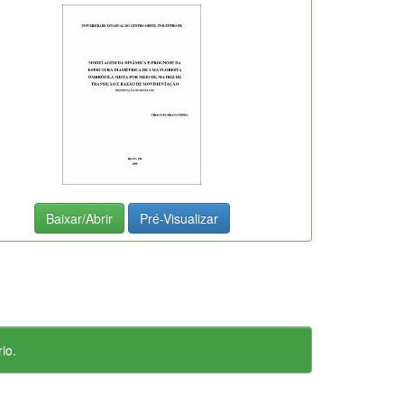
Baixar/Abrir
Pré-Visualizar
io.