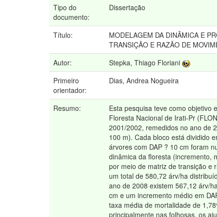
Tipo do
Dissertação
documento:
Título:
MODELAGEM DA DINÂMICA E PR
TRANSIÇÃO E RAZÃO DE MOVI
Autor:
Stepka, Thiago Floriani
Primeiro
Dias, Andrea Nogueira
orientador:
Resumo:
Esta pesquisa teve como objetivo e
Floresta Nacional de Irati-Pr (FL
2001/2002, remedidos no ano de 2
100 m). Cada bloco está dividido 
árvores com DAP ? 10 cm foram nu
dinâmica da floresta (incremento, 
por meio de matriz de transição e
um total de 580,72 árv/ha distribu
ano de 2008 existem 567,12 árv/ha
cm e um incremento médio em DAP 
taxa média de mortalidade de 1,78
principalmente nas folhosas, os aj