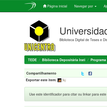
Página inicial
Navegar por
A
Skip
navigation
Universida
Biblioteca Digital de Teses e D
TEDE
Biblioteca Depositária Irati
Programa 
Compartilhamento
Exportar este item:
Use este identificador para citar ou linkar para este