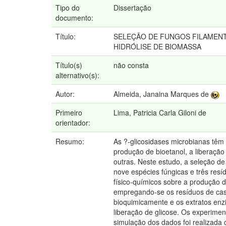
Tipo do
Dissertação
documento:
Título:
SELEÇÃO DE FUNGOS FILAMENT
HIDRÓLISE DE BIOMASSA
Título(s)
não consta
alternativo(s):
Autor:
Almeida, Janaina Marques de
Primeiro
Lima, Patricia Carla Giloni de
orientador:
Resumo:
As ?-glicosidases microbianas têm
produção de bioetanol, a liberação
outras. Neste estudo, a seleção de
nove espécies fúngicas e três resí
físico-químicos sobre a produção d
empregando-se os resíduos de casc
bioquimicamente e os extratos enz
liberação de glicose. Os experime
simulação dos dados foi realizada 