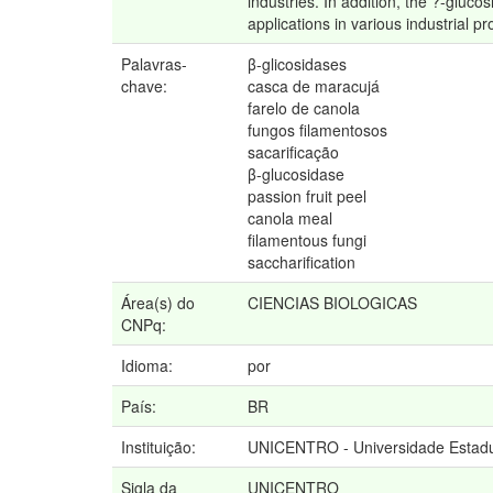
industries. In addition, the ?-gluc
applications in various industrial p
Palavras-
β-glicosidases
chave:
casca de maracujá
farelo de canola
fungos filamentosos
sacarificação
β-glucosidase
passion fruit peel
canola meal
filamentous fungi
saccharification
Área(s) do
CIENCIAS BIOLOGICAS
CNPq:
Idioma:
por
País:
BR
Instituição:
UNICENTRO - Universidade Estadu
Sigla da
UNICENTRO