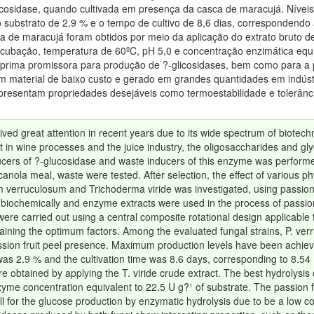
licosidase, quando cultivada em presença da casca de maracujá. Nív
 substrato de 2,9 % e o tempo de cultivo de 8,6 dias, correspondendo
sca de maracujá foram obtidos por meio da aplicação do extrato bruto de
ncubação, temperatura de 60ºC, pH 5,0 e concentração enzimática equi
prima promissora para produção de ?-glicosidases, bem como para a
um material de baixo custo e gerado em grandes quantidades em indúst
resentam propriedades desejáveis como termoestabilidade e tolerânci
ved great attention in recent years due to its wide spectrum of biotechn
n wine processes and the juice industry, the oligosaccharides and glyc
ducers of ?-glucosidase and waste inducers of this enzyme was performed
 canola meal, waste were tested. After selection, the effect of various
um verruculosum and Trichoderma viride was investigated, using passion
iochemically and enzyme extracts were used in the process of passion f
ere carried out using a central composite rotational design applicable
aining the optimum factors. Among the evaluated fungal strains, P. ver
ssion fruit peel presence. Maximum production levels have been achie
 was 2.9 % and the cultivation time was 8.6 days, corresponding to 8.54
ere obtained by applying the T. viride crude extract. The best hydrolysi
yme concentration equivalent to 22.5 U g?¹ of substrate. The passion fr
l for the glucose production by enzymatic hydrolysis due to be a low cos