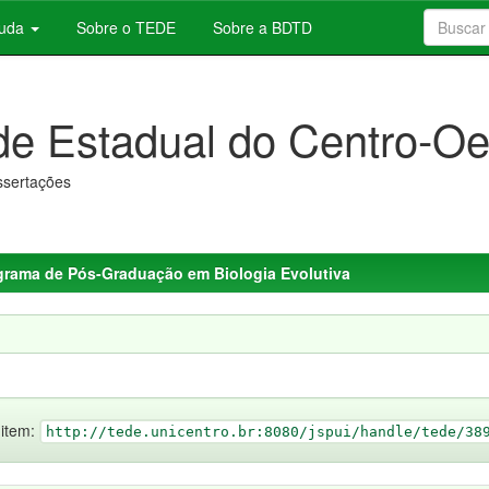
juda
Sobre o TEDE
Sobre a BDTD
de Estadual do Centro-Oe
issertações
grama de Pós-Graduação em Biologia Evolutiva
 item:
http://tede.unicentro.br:8080/jspui/handle/tede/38