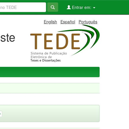
Entrar em:
English
Español
Português
ste
9