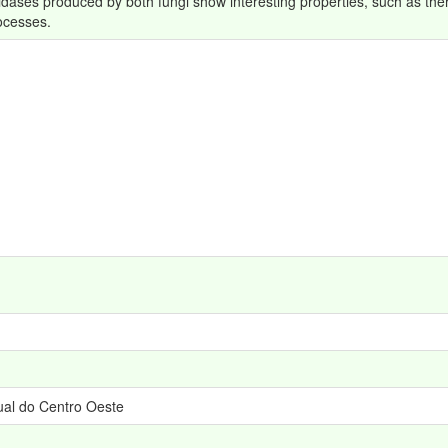
osidases produced by both fungi show interesting properties, such as the
rocesses.
al do Centro Oeste