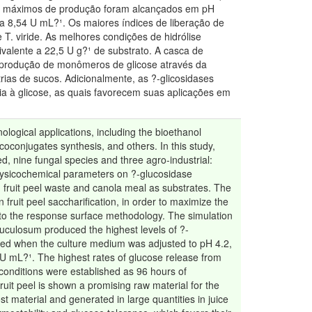
eis máximos de produção foram alcançados em pH
 a 8,54 U mL?¹. Os maiores índices de liberação de
 T. viride. As melhores condições de hidrólise
valente a 22,5 U g?¹ de substrato. A casca de
 produção de monômeros de glicose através da
rias de sucos. Adicionalmente, as ?-glicosidases
a à glicose, as quais favorecem suas aplicações em
ological applications, including the bioethanol
oconjugates synthesis, and others. In this study,
, nine fungal species and three agro-industrial:
 physicochemical parameters on ?-glucosidase
 fruit peel waste and canola meal as substrates. The
ruit peel saccharification, in order to maximize the
 to the response surface methodology. The simulation
ruculosum produced the highest levels of ?-
ved when the culture medium was adjusted to pH 4.2,
 U mL?¹. The highest rates of glucose release from
s conditions were established as 96 hours of
uit peel is shown a promising raw material for the
t material and generated in large quantities in juice