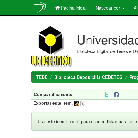
Página inicial
Navegar por
A
Skip
navigation
Universida
Biblioteca Digital de Teses e D
TEDE
Biblioteca Depositária CEDETEG
Pro
Compartilhamento
Exportar este item:
Use este identificador para citar ou linkar para este