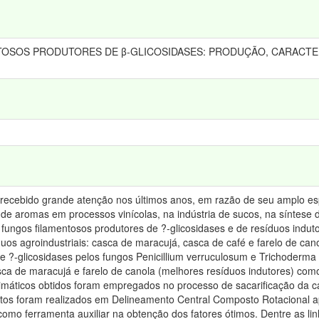
OSOS PRODUTORES DE β-GLICOSIDASES: PRODUÇÃO, CARACTER
 recebido grande atenção nos últimos anos, em razão de seu amplo espe
 de aromas em processos vinícolas, na indústria de sucos, na síntese 
 fungos filamentosos produtores de ?-glicosidases e de resíduos indu
duos agroindustriais: casca de maracujá, casca de café e farelo de can
e ?-glicosidases pelos fungos Penicillium verruculosum e Trichoderma 
a de maracujá e farelo de canola (melhores resíduos indutores) como 
imáticos obtidos foram empregados no processo de sacarificação da ca
ntos foram realizados em Delineamento Central Composto Rotacional ap
como ferramenta auxiliar na obtenção dos fatores ótimos. Dentre as lin