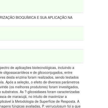
IZAÇÃO BIOQUÍMICA E SUA APLICAÇÃO NA
ctro de aplicações biotecnológicas, incluindo a
de oligossacarídeos e de glicoconjugados, entre
tores desta enzima foram realizados, sendo testados
ola. Após a seleção, o efeito de diversos parâmetros
viride (os melhores produtores) foram investigados,
substratos. As ?-glicosidases foram caracterizadas
sca de maracujá, no intuito de maximizar a
licável à Metodologia de Superfície de Resposta. A
hagens fúngicas avaliadas, P. verruculosum foi a que