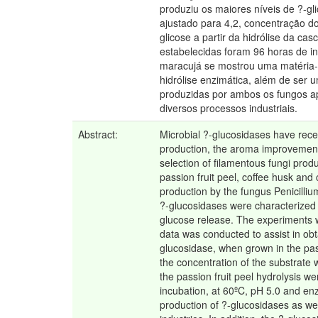
produziu os maiores níveis de ?-g
ajustado para 4,2, concentração do
glicose a partir da hidrólise da ca
estabelecidas foram 96 horas de i
maracujá se mostrou uma matéria-
hidrólise enzimática, além de ser 
produzidas por ambos os fungos ap
diversos processos industriais.
Abstract:
Microbial ?-glucosidases have recei
production, the aroma improvement i
selection of filamentous fungi pro
passion fruit peel, coffee husk and
production by the fungus Penicilli
?-glucosidases were characterized b
glucose release. The experiments w
data was conducted to assist in obt
glucosidase, when grown in the pa
the concentration of the substrate
the passion fruit peel hydrolysis w
incubation, at 60ºC, pH 5.0 and enz
production of ?-glucosidases as wel