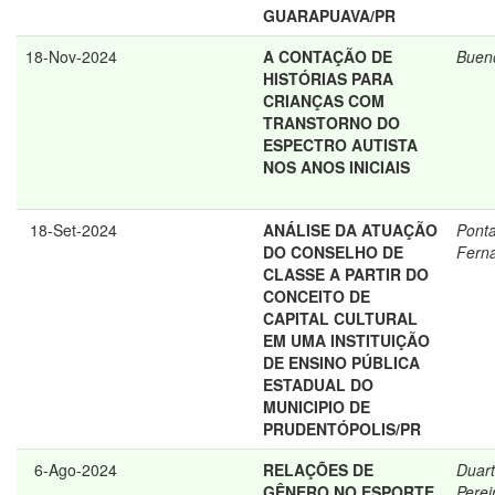
GUARAPUAVA/PR
18-Nov-2024
A CONTAÇÃO DE
Bueno
HISTÓRIAS PARA
CRIANÇAS COM
TRANSTORNO DO
ESPECTRO AUTISTA
NOS ANOS INICIAIS
18-Set-2024
ANÁLISE DA ATUAÇÃO
Ponta
DO CONSELHO DE
Fern
CLASSE A PARTIR DO
CONCEITO DE
CAPITAL CULTURAL
EM UMA INSTITUIÇÃO
DE ENSINO PÚBLICA
ESTADUAL DO
MUNICIPIO DE
PRUDENTÓPOLIS/PR
6-Ago-2024
RELAÇÕES DE
Duart
GÊNERO NO ESPORTE
Perei