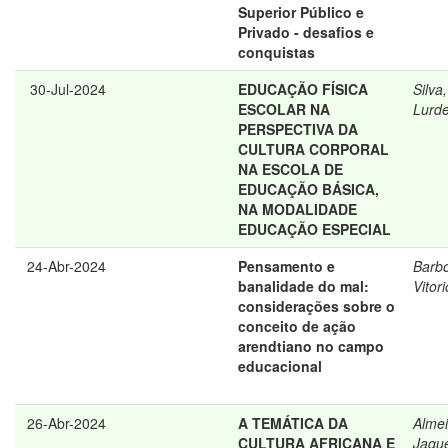
Superior Público e
Privado - desafios e
conquistas
30-Jul-2024
EDUCAÇÃO FÍSICA
Silva
ESCOLAR NA
Lurd
PERSPECTIVA DA
CULTURA CORPORAL
NA ESCOLA DE
EDUCAÇÃO BÁSICA,
NA MODALIDADE
EDUCAÇÃO ESPECIAL
24-Abr-2024
Pensamento e
Barb
banalidade do mal:
Vitori
considerações sobre o
conceito de ação
arendtiano no campo
educacional
26-Abr-2024
A TEMÁTICA DA
Almei
CULTURA AFRICANA E
Jaque