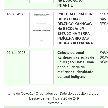
NA EDUCAÇÃO
INFANTIL
18-Set-2023
POLÍTICA E PRÁTICA
FER
DO MATERIAL
DANU
DIDÁTICO KANHGÁG
BER
NA ESCOLA: UM
ESTUDO NA TERRA
INDÍGENA RIO DAS
COBRAS NO PARANÁ
29-Set-2023
Cultura corporal
KAN
Kanhgág nas aulas de
DIO
Educação Física: uma
RÉN
possibilidade de
reafirmar a identidade
cultural indígena
Items da Coleção (Ordenados por Data de depósito na ordem
Descendente): 1 para 20 de 249
Próximo >