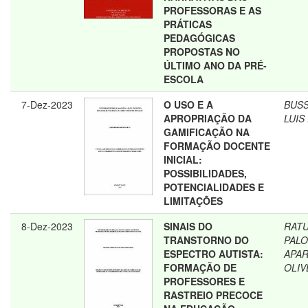
PROFESSORAS E AS
PRÁTICAS
PEDAGÓGICAS
PROPOSTAS NO
ÚLTIMO ANO DA PRÉ-
ESCOLA
7-Dez-2023
O USO E A
BUS
APROPRIAÇÃO DA
LUIS
GAMIFICAÇÃO NA
FORMAÇÃO DOCENTE
INICIAL:
POSSIBILIDADES,
POTENCIALIDADES E
LIMITAÇÕES
8-Dez-2023
SINAIS DO
RAT
TRANSTORNO DO
PAL
ESPECTRO AUTISTA:
APAR
FORMAÇÃO DE
OLIV
PROFESSORES E
RASTREIO PRECOCE