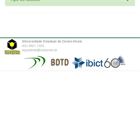
Universidade Estadual do Centro-Oeste
(42) 3621-1000
repositorio@unicentro.br