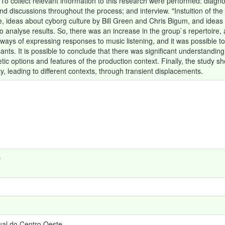
o collect relevant information to this research were performed: diagno
nd discussions throughout the process; and interview. "Instuition of th
 ideas about cyborg culture by Bill Green and Chris Bigum, and ideas 
o analyse results. So, there was an increase in the group`s repertoire, 
ys of expressing responses to music listening, and it was possible to
nts. It is possible to conclude that there was significant understanding
ic options and features of the production context. Finally, the study s
lity, leading to different contexts, through transient displacements.
O
al do Centro Oeste