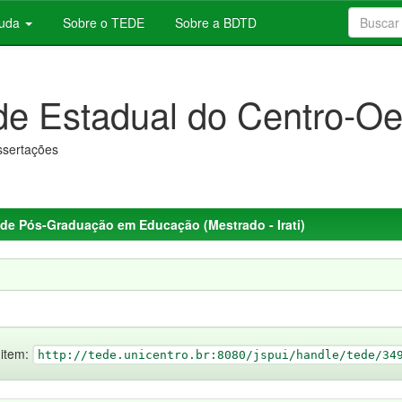
juda
Sobre o TEDE
Sobre a BDTD
de Estadual do Centro-Oe
issertações
de Pós-Graduação em Educação (Mestrado - Irati)
 item:
http://tede.unicentro.br:8080/jspui/handle/tede/34