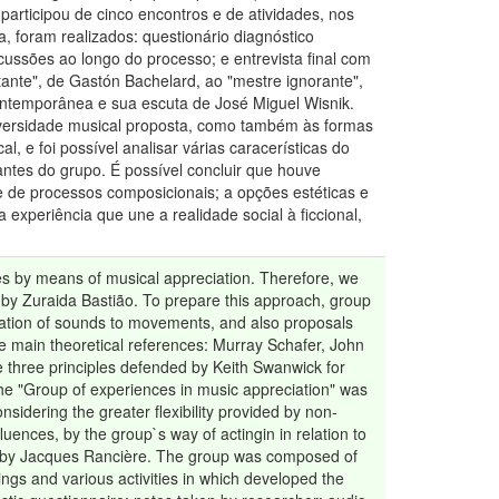
participou de cinco encontros e de atividades, nos
, foram realizados: questionário diagnóstico
ussões ao longo do processo; e entrevista final com
tante", de Gastón Bachelard, ao "mestre ignorante",
ontemporânea e sua escuta de José Miguel Wisnik.
 diversidade musical proposta, como também às formas
 e foi possível analisar várias caracerísticas do
antes do grupo. É possível concluir que houve
 e de processos composicionais; a opções estéticas e
 experiência que une a realidade social à ficcional,
es by means of musical appreciation. Therefore, we
by Zuraida Bastião. To prepare this approach, group
iation of sounds to movements, and also proposals
he main theoretical references: Murray Schafer, John
 three principles defended by Keith Swanwick for
he "Group of experiences in music appreciation" was
idering the greater flexibility provided by non-
luences, by the group`s way of actingin in relation to
sed by Jacques Rancière. The group was composed of
ings and various activities in which developed the