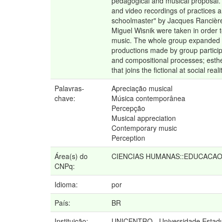
pedagogical and musical proposal. T
and video recordings of practices a
schoolmaster" by Jacques Rancière,
Miguel Wisnik were taken in order t
music. The whole group expanded wa
productions made by group participa
and compositional processes; esthet
that joins the fictional at social rea
Palavras-
Apreciação musical
chave:
Música contemporânea
Percepção
Musical appreciation
Contemporary music
Perception
Área(s) do
CIENCIAS HUMANAS::EDUCACA
CNPq:
Idioma:
por
País:
BR
Instituição:
UNICENTRO - Universidade Estadu