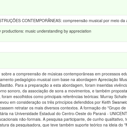
RUÇÕES CONTEMPORÂNEAS: compreensão musical por meio da a
productions: music understanding by appreciation
ir sobre a compreensão de músicas contemporâneas em processos educ
nejamento pedagógico-musical com base na abordagem Apreciação Musi
 Bastião. Para a preparação a esta abordagem, foram inseridas vivên
orno sonoro, da associação de sons a movimentos, e também propostas
m, foram escolhidos como principais referências teóricas: Murray Schaf
evou em consideração os três princípios defendidos por Keith Swanw
ssem retratar os mais diversos contextos. A formação do "Grupo de 
itária na Universidade Estadual do Centro-Oeste do Paraná - UNICENTR
acionais não-formais. A pesquisa participante, de cunho qualitativo, 
stura da pesquisadora, que teve também suporte teórico na ideia do "