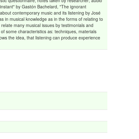
stic questionnaire; notes taken by researcher; audio
e instant" by Gastón Bachelard, "The ignorant
about contemporary music and its listening by José
as in musical knowledge as in the forms of relating to
 relate many musical issues by testimonials and
 of some characteristics as: techniques, materials
hows the idea, that listening can produce experience