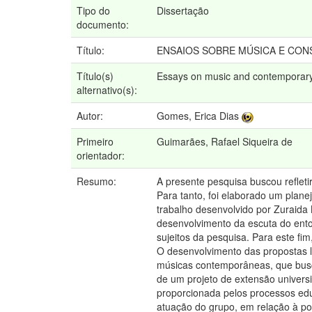
Tipo do
Dissertação
documento:
Título:
ENSAIOS SOBRE MÚSICA E CONST
Título(s)
Essays on music and contemporary 
alternativo(s):
Autor:
Gomes, Erica Dias
Primeiro
Guimarães, Rafael Siqueira de
orientador:
Resumo:
A presente pesquisa buscou reflet
Para tanto, foi elaborado um pla
trabalho desenvolvido por Zuraida
desenvolvimento da escuta do ent
sujeitos da pesquisa. Para este fi
O desenvolvimento das propostas l
músicas contemporâneas, que busca
de um projeto de extensão univers
proporcionada pelos processos educ
atuação do grupo, em relação à po