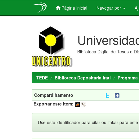
Página inicial
Navegar por
A
Skip
navigation
Universida
Biblioteca Digital de Teses e D
TEDE
Biblioteca Depositária Irati
Programa 
Compartilhamento
Exportar este item:
Use este identificador para citar ou linkar para este