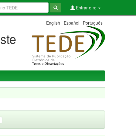
Entrar em:
English
Español
Português
ste
9