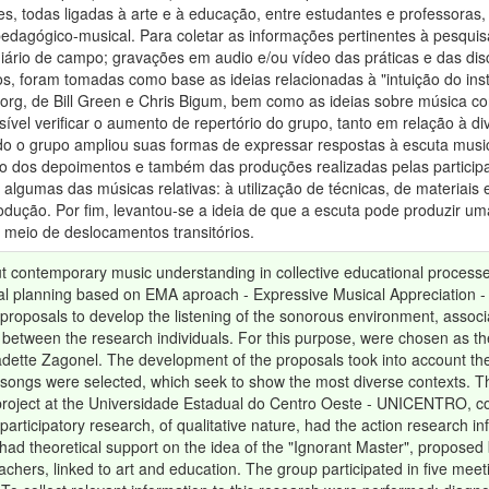
es, todas ligadas à arte e à educação, entre estudantes e professoras, 
pedagógico-musical. Para coletar as informações pertinentes à pesquisa
iário de campo; gravações em audio e/ou vídeo das práticas e das disc
os, foram tomadas como base as ideias relacionadas à "intuição do ins
borg, de Bill Green e Chris Bigum, bem como as ideias sobre música c
ssível verificar o aumento de repertório do grupo, tanto em relação à
o o grupo ampliou suas formas de expressar respostas à escuta musical,
eio dos depoimentos e também das produções realizadas pelas particip
algumas das músicas relativas: à utilização de técnicas, de materiais
odução. Por fim, levantou-se a ideia de que a escuta pode produzir uma
r meio de deslocamentos transitórios.
ut contemporary music understanding in collective educational process
l planning based on EMA aproach - Expressive Musical Appreciation - 
roposals to develop the listening of the sonorous environment, assoc
n between the research individuals. For this purpose, were chosen as t
ette Zagonel. The development of the proposals took into account the
songs were selected, which seek to show the most diverse contexts. T
project at the Universidade Estadual do Centro Oeste - UNICENTRO, cons
rticipatory research, of qualitative nature, had the action research inf
 had theoretical support on the idea of the "Ignorant Master", propo
chers, linked to art and education. The group participated in five meet