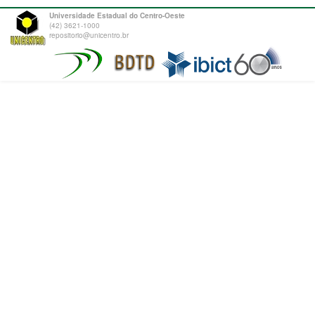
Universidade Estadual do Centro-Oeste
(42) 3621-1000
repositorio@unicentro.br