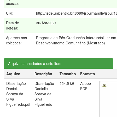
acesso:
URI:
http://tede.unicentro.br:8080/jspui/handle/jspui/
Data de
30-Abr-2021
defesa:
Aparece nas
Programa de Pós-Graduação Interdisciplinar em
coleções:
Desenvolvimento Comunitário (Mestrado)
Arquivos associados a este item:
Arquivo
Descrição
Tamanho
Formato
Dissertação-
Dissertação-
524,5 kB
Adobe
Danielle
Danielle
PDF
Soraya da
Soraya da
Silva
Silva
Figueiredo.pdf
Figueiredo