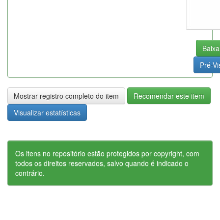
Baixa
Pré-Vi
Mostrar registro completo do item
Recomendar este item
Visualizar estatísticas
Os itens no repositório estão protegidos por copyright, com
todos os direitos reservados, salvo quando é indicado o
contrário.