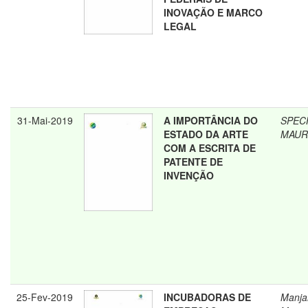
INOVAÇÃO E MARCO
LEGAL
31-Mai-2019
A IMPORTÂNCIA DO
SPEC
ESTADO DA ARTE
MAUR
COM A ESCRITA DE
PATENTE DE
INVENÇÃO
25-Fev-2019
INCUBADORAS DE
Manja