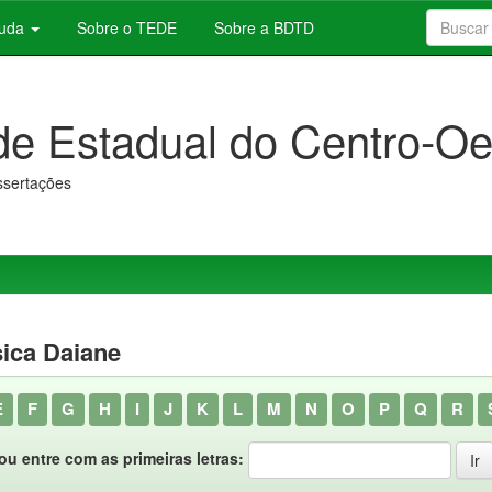
juda
Sobre o TEDE
Sobre a BDTD
de Estadual do Centro-Oe
issertações
sica Daiane
E
F
G
H
I
J
K
L
M
N
O
P
Q
R
ou entre com as primeiras letras: