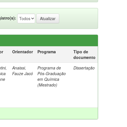
istro(s):
or
Orientador
Programa
Tipo de
documento
tini,
Anaissi,
Programa de
Dissertação
ica
Fauze Jacó
Pós-Graduação
ane
em Química
(Mestrado)