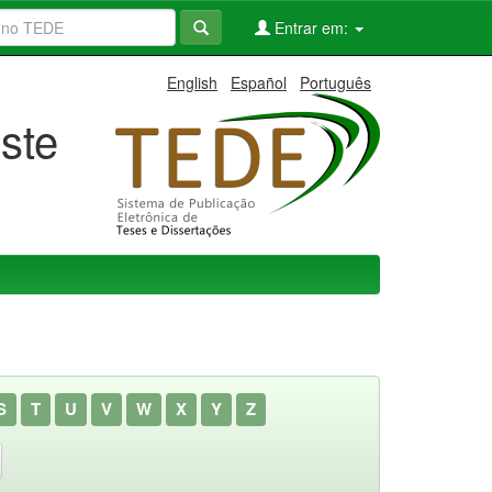
Entrar em:
English
Español
Português
ste
S
T
U
V
W
X
Y
Z