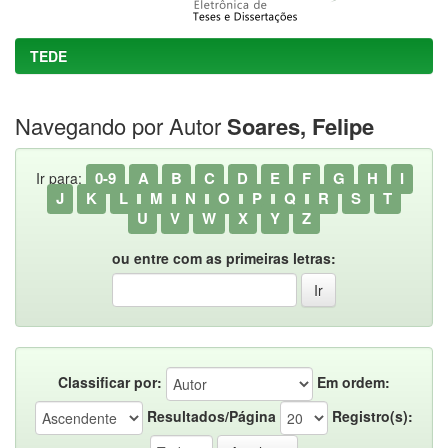
TEDE
Navegando por Autor
Soares, Felipe
0-9
A
B
C
D
E
F
G
H
I
Ir para:
J
K
L
M
N
O
P
Q
R
S
T
U
V
W
X
Y
Z
ou entre com as primeiras letras:
Classificar por:
Em ordem:
Resultados/Página
Registro(s):