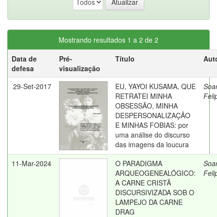
Mostrando resultados 1 a 2 de 2
Data de
Pré-
Título
Aut
defesa
visualização
29-Set-2017
EU, YAYOI KUSAMA, QUE
Soar
RETRATEI MINHA
Feli
OBSESSÃO, MINHA
DESPERSONALIZAÇÃO
E MINHAS FOBIAS: por
uma análise do discurso
das imagens da loucura
11-Mar-2024
O PARADIGMA
Soar
ARQUEOGENEALÓGICO:
Feli
A CARNE CRISTÃ
DISCURSIVIZADA SOB O
LAMPEJO DA CARNE
DRAG