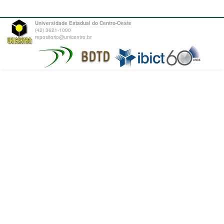
Universidade Estadual do Centro-Oeste
(42) 3621-1000
repositorio@unicentro.br