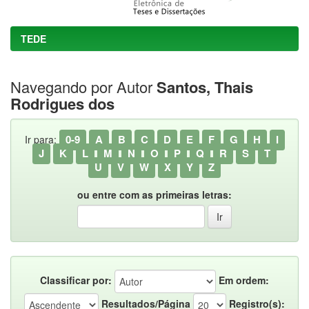
TEDE
Navegando por Autor
Santos, Thais
Rodrigues dos
0-9
A
B
C
D
E
F
G
H
I
Ir para:
J
K
L
M
N
O
P
Q
R
S
T
U
V
W
X
Y
Z
ou entre com as primeiras letras:
Classificar por:
Em ordem:
Resultados/Página
Registro(s):