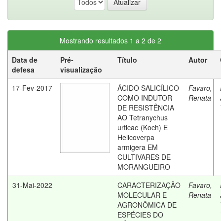
Mostrando resultados 1 a 2 de 2
Data de
Pré-
Título
Autor
defesa
visualização
17-Fev-2017
ÁCIDO SALICÍLICO
Favaro,
COMO INDUTOR
Renata
DE RESISTÊNCIA
AO Tetranychus
urticae (Koch) E
Helicoverpa
armigera EM
CULTIVARES DE
MORANGUEIRO
31-Mai-2022
CARACTERIZAÇÃO
Favaro,
MOLECULAR E
Renata
AGRONÔMICA DE
ESPÉCIES DO