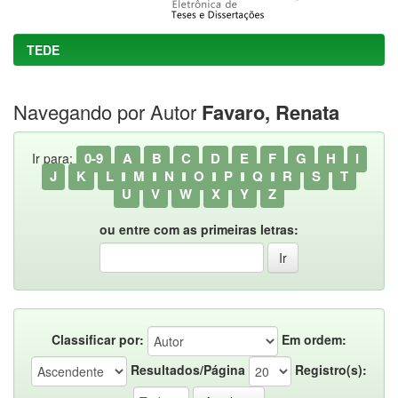
TEDE
Navegando por Autor
Favaro, Renata
0-9
A
B
C
D
E
F
G
H
I
Ir para:
J
K
L
M
N
O
P
Q
R
S
T
U
V
W
X
Y
Z
ou entre com as primeiras letras:
Classificar por:
Em ordem:
Resultados/Página
Registro(s):