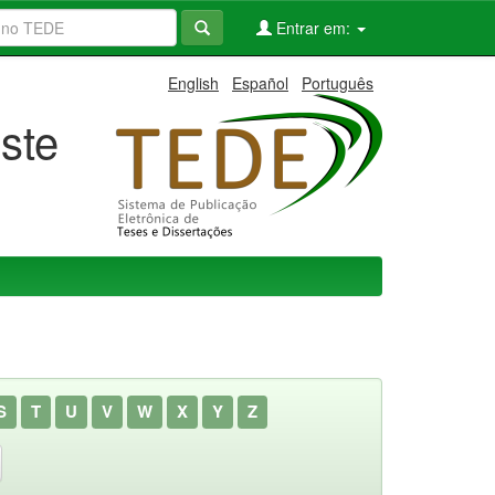
Entrar em:
English
Español
Português
ste
S
T
U
V
W
X
Y
Z