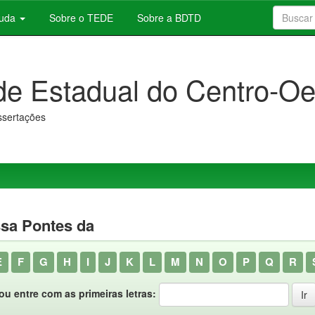
juda
Sobre o TEDE
Sobre a BDTD
de Estadual do Centro-Oe
issertações
sa Pontes da
E
F
G
H
I
J
K
L
M
N
O
P
Q
R
ou entre com as primeiras letras: