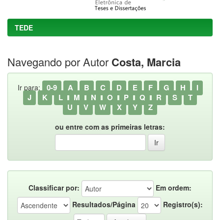
TEDE
Navegando por Autor
Costa, Marcia
0-9
A
B
C
D
E
F
G
H
I
Ir para:
J
K
L
M
N
O
P
Q
R
S
T
U
V
W
X
Y
Z
ou entre com as primeiras letras:
Classificar por:
Em ordem:
Resultados/Página
Registro(s):