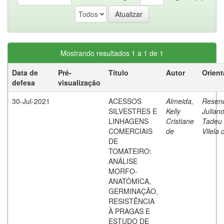
Mostrando resultados 1 a 1 de 1
Data de
Pré-
Título
Autor
Orient
defesa
visualização
30-Jul-2021
ACESSOS
Almeida,
Resen
SILVESTRES E
Kelly
Julian
LINHAGENS
Cristiane
Tadeu
COMERCIAIS
de
Vilela 
DE
TOMATEIRO:
ANÁLISE
MORFO-
ANATÔMICA,
GERMINAÇÃO,
RESISTÊNCIA
À PRAGAS E
ESTUDO DE