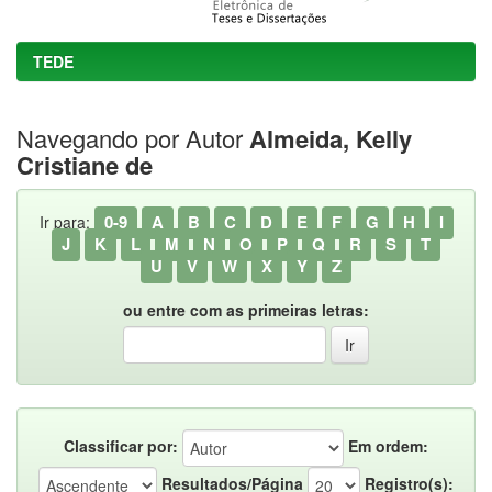
TEDE
Navegando por Autor
Almeida, Kelly
Cristiane de
0-9
A
B
C
D
E
F
G
H
I
Ir para:
J
K
L
M
N
O
P
Q
R
S
T
U
V
W
X
Y
Z
ou entre com as primeiras letras:
Classificar por:
Em ordem:
Resultados/Página
Registro(s):