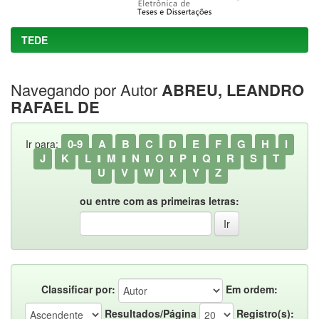
TEDE
Navegando por Autor
ABREU, LEANDRO
RAFAEL DE
0-9
A
B
C
D
E
F
G
H
I
Ir para:
J
K
L
M
N
O
P
Q
R
S
T
U
V
W
X
Y
Z
ou entre com as primeiras letras:
Classificar por:
Em ordem:
Resultados/Página
Registro(s):