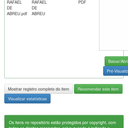
RAFAEL
RAFAEL
PDF
DE
DE
ABREU.pdf
ABREU
Baixar/Abri
Pré-Visuali
Mostrar registro completo do item
Recomendar este item
Visualizar estatísticas
Os itens no repositório estão protegidos por copyright, com