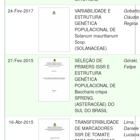
24-Fev-2017
VARIABILIDADE E
Gobatto
ESTRUTURA
Cláudia
GENÉTICA
Regina
POPULACIONAL DE
Solanum mauritianum
Scop.
(SOLANACEAE)
27-Fev-2015
SELEÇÃO DE
Górski,
PRIMERS ISSR E
Felipe
ESTRUTURA
GENÉTICA
POPULACIONAL DE
Baccharis crispa
SPRENG.
(ASTERACEAE) DO
SUL DO BRASIL
16-Abr-2015
TRANSFERIBILIDADE
Lima,
DE MARCADORES
Daniele
SSR DE TOMATE
Luciana