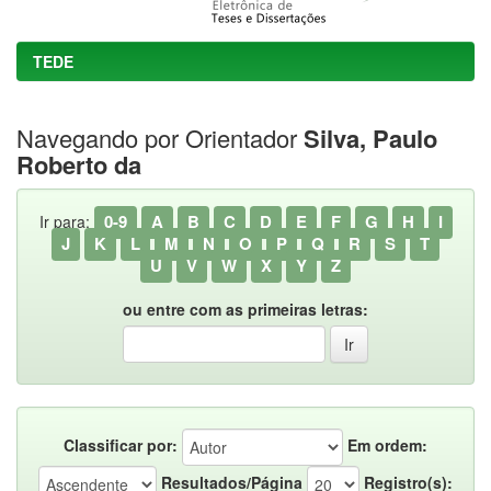
TEDE
Navegando por Orientador
Silva, Paulo
Roberto da
0-9
A
B
C
D
E
F
G
H
I
Ir para:
J
K
L
M
N
O
P
Q
R
S
T
U
V
W
X
Y
Z
ou entre com as primeiras letras:
Classificar por:
Em ordem:
Resultados/Página
Registro(s):