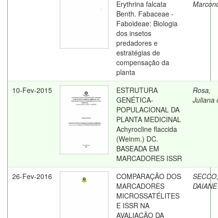
Erythrina falcata
Marcon
Benth. Fabaceae -
Faboideae: Biologia
dos insetos
predadores e
estratégias de
compensação da
planta
10-Fev-2015
ESTRUTURA
Rosa,
GENÉTICA-
Juliana 
POPULACIONAL DA
PLANTA MEDICINAL
Achyrocline flaccida
(Weinm.) DC.
BASEADA EM
MARCADORES ISSR
26-Fev-2016
COMPARAÇÃO DOS
SECCO
MARCADORES
DAIANE
MICROSSATÉLITES
E ISSR NA
AVALIAÇÃO DA