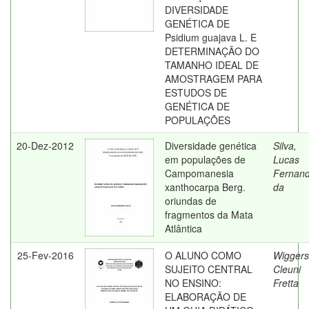
DIVERSIDADE
GENÉTICA DE
Psidium guajava L. E
DETERMINAÇÃO DO
TAMANHO IDEAL DE
AMOSTRAGEM PARA
ESTUDOS DE
GENÉTICA DE
POPULAÇÕES
20-Dez-2012
Diversidade genética
Silva,
em populações de
Lucas
Campomanesia
Fernan
xanthocarpa Berg.
da
oriundas de
fragmentos da Mata
Atlântica
25-Fev-2016
O ALUNO COMO
Wiggers
SUJEITO CENTRAL
Cleuni
NO ENSINO:
Fretta
ELABORAÇÃO DE