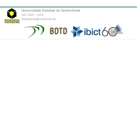
Universidade Estadual do Centro-Oeste
(42) 3621-1000
repositorio@unicentro.br