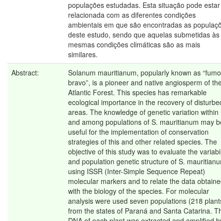
populações estudadas. Esta situação pode estar
relacionada com as diferentes condições
ambientais em que são encontradas as populaç
deste estudo, sendo que aquelas submetidas às
mesmas condições climáticas são as mais
similares.
Abstract:
Solanum mauritianum, popularly known as “fumo
bravo”, is a pioneer and native angiosperm of th
Atlantic Forest. This species has remarkable
ecological importance in the recovery of disturbe
areas. The knowledge of genetic variation within
and among populations of S. mauritianum may b
useful for the implementation of conservation
strategies of this and other related species. The
objective of this study was to evaluate the variabil
and population genetic structure of S. mauritian
using ISSR (Inter-Simple Sequence Repeat)
molecular markers and to relate the data obtain
with the biology of the species. For molecular
analysis were used seven populations (218 plant
from the states of Paraná and Santa Catarina. T
DNA of each plant was extracted and amplified b