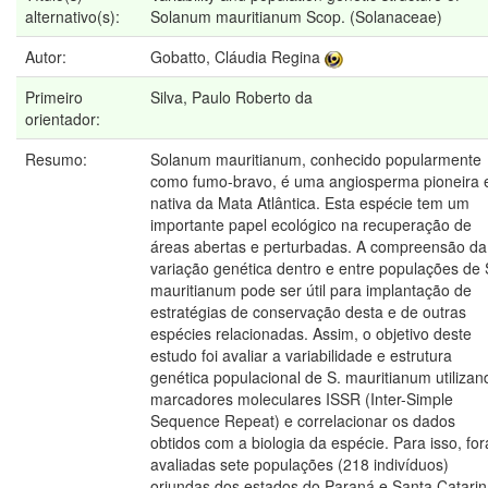
alternativo(s):
Solanum mauritianum Scop. (Solanaceae)
Autor:
Gobatto, Cláudia Regina
Primeiro
Silva, Paulo Roberto da
orientador:
Resumo:
Solanum mauritianum, conhecido popularmente
como fumo-bravo, é uma angiosperma pioneira 
nativa da Mata Atlântica. Esta espécie tem um
importante papel ecológico na recuperação de
áreas abertas e perturbadas. A compreensão da
variação genética dentro e entre populações de 
mauritianum pode ser útil para implantação de
estratégias de conservação desta e de outras
espécies relacionadas. Assim, o objetivo deste
estudo foi avaliar a variabilidade e estrutura
genética populacional de S. mauritianum utilizan
marcadores moleculares ISSR (Inter-Simple
Sequence Repeat) e correlacionar os dados
obtidos com a biologia da espécie. Para isso, fo
avaliadas sete populações (218 indivíduos)
oriundas dos estados do Paraná e Santa Catarin