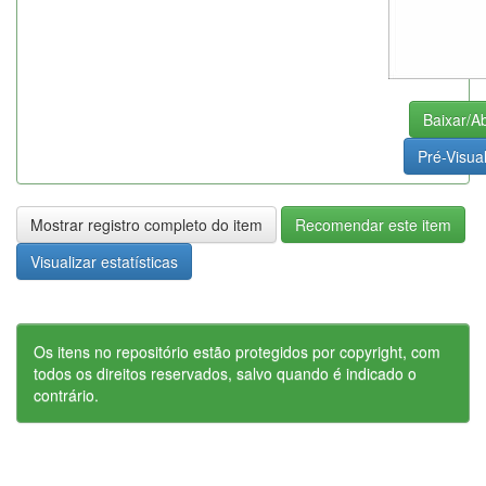
Baixar/Ab
Pré-Visual
Mostrar registro completo do item
Recomendar este item
Visualizar estatísticas
Os itens no repositório estão protegidos por copyright, com
todos os direitos reservados, salvo quando é indicado o
contrário.