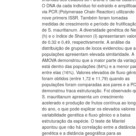
O DNA da cada indivíduo foi extraído e amplific
via PCR (Polymerase Chain Reaction) utilizando
nove primers ISSR. Também foram tomadas
medidas de crescimento e período de frutificaçã
de S. mauritianum. A diversidade genética de Ne
(h) e o índice de Shannon (I) apresentaram valo
de 0,32 e 0,49, respectivamente. A análise da
distribuição de grupos de locos evidenciou que a
populações apresentam elevada similaridade. A
AMOVA demonstrou que a maior parte da variaç
está dentro das populações (84%) e a menor pa
entre elas (16%). Valores elevados de fluxo gêni
foram obtidos (entre 1,72 e 11,79) quando as
populações foram comparadas aos pares e a P
demonstrou fraca estruturação. Foi observado q
S. mauritianum apresenta um crescimento
acelerado e produção de frutos contínua ao lon
do ano, o que pode explicar os elevados valores
variabilidade genética e fluxo gênico e a baixa
estruturação da espécie. O teste de Mantel
apontou que não há correlação entre a distância
genética e a distância geográfica para as