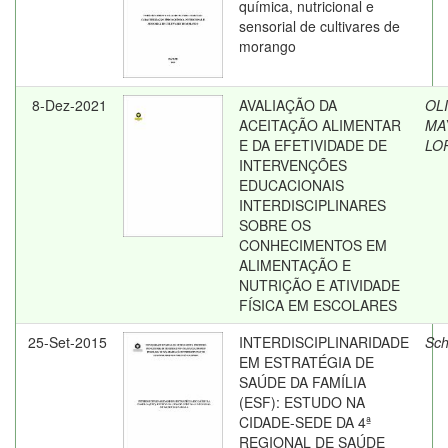
química, nutricional e
sensorial de cultivares de
morango
8-Dez-2021
AVALIAÇÃO DA
OLI
ACEITAÇÃO ALIMENTAR
MA
E DA EFETIVIDADE DE
LO
INTERVENÇÕES
EDUCACIONAIS
INTERDISCIPLINARES
SOBRE OS
CONHECIMENTOS EM
ALIMENTAÇÃO E
NUTRIÇÃO E ATIVIDADE
FÍSICA EM ESCOLARES
25-Set-2015
INTERDISCIPLINARIDADE
Sch
EM ESTRATÉGIA DE
SAÚDE DA FAMÍLIA
(ESF): ESTUDO NA
CIDADE-SEDE DA 4ª
REGIONAL DE SAÚDE