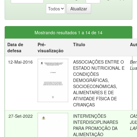
Mostrando resultados 1 a 14 de 14
Data de
Pré-
Título
Aut
defesa
visualização
12-Mai-2016
ASSOCIAÇÕES ENTRE O
Ber
ESTADO NUTRICIONAL E
Lu
CONDIÇÕES
DEMOGRÁFICAS,
SOCIOECONÔMICAS,
ALIMENTARES E DE
ATIVIDADE FÍSICA DE
CRIANÇAS
27-Set-2022
INTERVENÇÕES
CA
INTERDISCIPLINARES
JU
PARA PROMOÇÃO DA
LA
ALIMENTAÇÃO