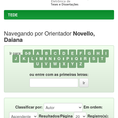
TEDE
Navegando por Orientador
Novello,
Daiana
0-9
A
B
C
D
E
F
G
H
I
Ir para:
J
K
L
M
N
O
P
Q
R
S
T
U
V
W
X
Y
Z
ou entre com as primeiras letras:
Classificar por:
Em ordem:
Resultados/Página
Registro(s):