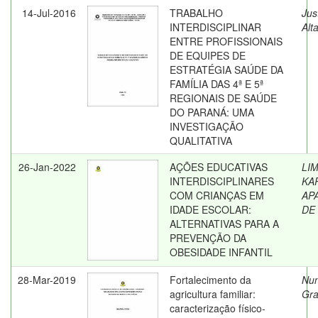
14-Jul-2016
TRABALHO
Jus
INTERDISCIPLINAR
Alta
ENTRE PROFISSIONAIS
DE EQUIPES DE
ESTRATÉGIA SAÚDE DA
FAMÍLIA DAS 4ª E 5ª
REGIONAIS DE SAÚDE
DO PARANÁ: UMA
INVESTIGAÇÃO
QUALITATIVA
26-Jan-2022
AÇÕES EDUCATIVAS
LIM
INTERDISCIPLINARES
KA
COM CRIANÇAS EM
AP
IDADE ESCOLAR:
DE
ALTERNATIVAS PARA A
PREVENÇÃO DA
OBESIDADE INFANTIL
28-Mar-2019
Fortalecimento da
Nun
agricultura familiar:
Gra
caracterização físico-