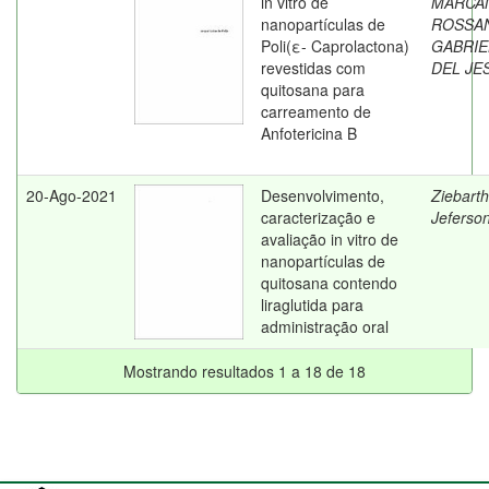
in vitro de
MARCA
nanopartículas de
ROSSA
Poli(ε- Caprolactona)
GABRIE
revestidas com
DEL JE
quitosana para
carreamento de
Anfotericina B
20-Ago-2021
Desenvolvimento,
Ziebarth
caracterização e
Jeferso
avaliação in vitro de
nanopartículas de
quitosana contendo
liraglutida para
administração oral
Mostrando resultados 1 a 18 de 18