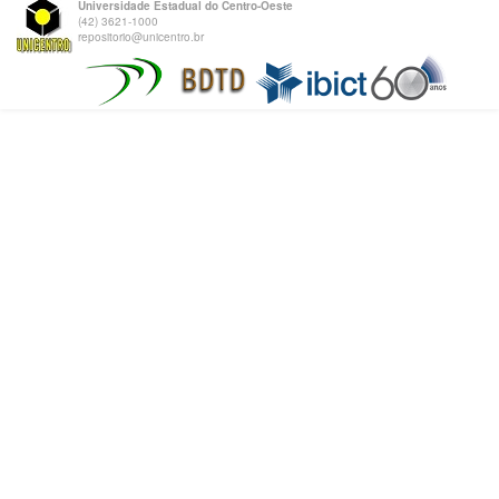
Universidade Estadual do Centro-Oeste
(42) 3621-1000
repositorio@unicentro.br