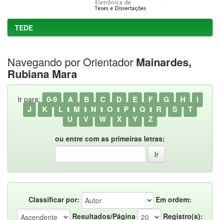
TEDE
Navegando por Orientador
Mainardes,
Rubiana Mara
0-9
A
B
C
D
E
F
G
H
I
Ir para:
J
K
L
M
N
O
P
Q
R
S
T
U
V
W
X
Y
Z
ou entre com as primeiras letras:
Classificar por:
Em ordem:
Resultados/Página
Registro(s):