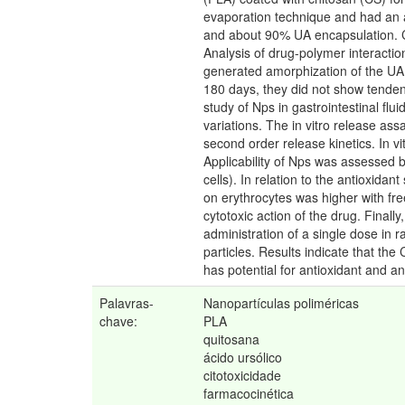
evaporation technique and had an a
and about 90% UA encapsulation. Ch
Analysis of drug-polymer interactio
generated amorphization of the UA a
180 days, they did not show tenden
study of Nps in gastrointestinal flu
variations. The in vitro release as
second order release kinetics. In
Applicability of Nps was assessed b
cells). In relation to the antioxida
on erythrocytes was higher with fr
cytotoxic action of the drug. Final
administration of a single dose in 
particles. Results indicate that the
has potential for antioxidant and a
Palavras-
Nanopartículas poliméricas
chave:
PLA
quitosana
ácido ursólico
citotoxicidade
farmacocinética