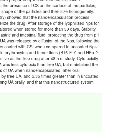
the presence of CS on the surface of the particles,
hape of the particles and their size homogeneity.
imetry) showed that the nanoencapsulation process
ize the drug. After storage of the lyophilized Nps for
ltered when stored for more than 30 days. Stability
stric and intestinal fluid, protecting the drug from pH
UA was released by diffusion of the Nps, following the
 Nps coated with CS, when compared to uncoated Nps.
ty in erythrocytes and tumor lines (B16-F10 and HEp-2
tive as the free drug after 48 h of study. Cytotoxicity
 was less cytotoxic than free UA, but maintained the
ers of UA when nanoencapsulated, after oral
ed by free UA, and 5.35 times greater than in uncoated
ining UA orally, and that this nanostructured system