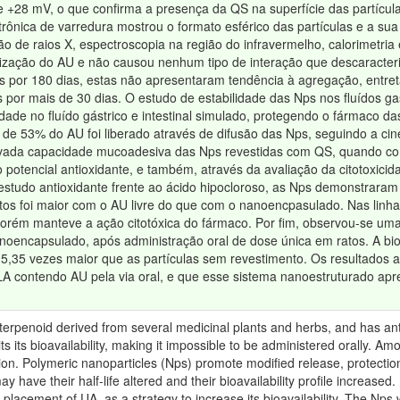
e +28 mV, o que confirma a presença da QS na superfície das partícu
etrônica de varredura mostrou o formato esférico das partículas e a 
ão de raios X, espectroscopia na região do infravermelho, calorimetria
zação do AU e não causou nenhum tipo de interação que descaracter
s por 180 dias, estas não apresentaram tendência à agregação, entre
por mais de 30 dias. O estudo de estabilidade das Nps nos fluídos ga
de no fluído gástrico e intestinal simulado, protegendo o fármaco das
de 53% do AU foi liberado através de difusão das Nps, seguindo a ci
evada capacidade mucoadesiva das Nps revestidas com QS, quando com
 potencial antioxidante, e também, através da avaliação da citotoxicid
tudo antioxidante frente ao ácido hipocloroso, as Nps demonstraram s
ócitos foi maior com o AU livre do que com o nanoencpasulado. Nas li
 porém manteve a ação citotóxica do fármaco. Por fim, observou-se uma
oencapsulado, após administração oral de dose única em ratos. A bio
e 5,35 vezes maior que as partículas sem revestimento. Os resultados
LA contendo AU pela via oral, e que esse sistema nanoestruturado apre
riterpenoid derived from several medicinal plants and herbs, and has ant
its its bioavailability, making it impossible to be administered orally. Am
on. Polymeric nanoparticles (Nps) promote modified release, protection o
y have their half-life altered and their bioavailability profile increased.
 placement of UA, as a strategy to increase its bioavailability. The Nps