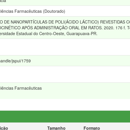
ácia
ências Farmacêuticas (Doutorado)
MENTO DE NANOPARTÍCULAS DE POLI(ÁCIDO LÁCTICO) REVESTIDA
INÉTICO APÓS ADMINISTRAÇÃO ORAL EM RATOS. 2020. 176 f. Tese
versidade Estadual do Centro-Oeste, Guarapuava-PR.
/handle/jspui/1759
iências Farmacêuticas
ição
Tamanho
Formato