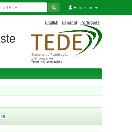
Entrar em:
English
Español
Português
ste
759