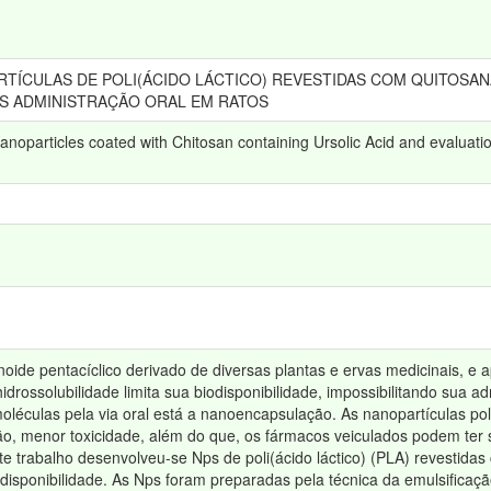
TÍCULAS DE POLI(ÁCIDO LÁCTICO) REVESTIDAS COM QUITOSAN
S ADMINISTRAÇÃO ORAL EM RATOS
noparticles coated with Chitosan containing Ursolic Acid and evaluation
noide pentacíclico derivado de diversas plantas e ervas medicinais, e ap
idrossolubilidade limita sua biodisponibilidade, impossibilitando sua ad
moléculas pela via oral está a nanoencapsulação. As nanopartículas p
ão, menor toxicidade, além do que, os fármacos veiculados podem ter s
te trabalho desenvolveu-se Nps de poli(ácido láctico) (PLA) revestid
odisponibilidade. As Nps foram preparadas pela técnica da emulsifica