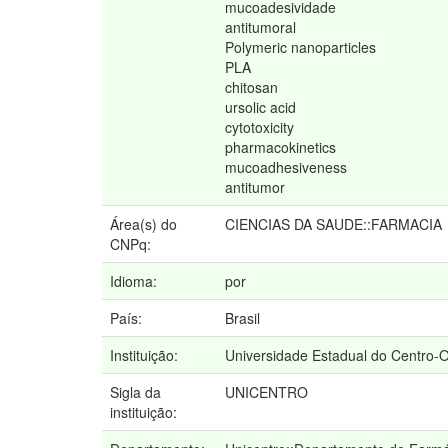
mucoadesividade
antitumoral
Polymeric nanoparticles
PLA
chitosan
ursolic acid
cytotoxicity
pharmacokinetics
mucoadhesiveness
antitumor
Área(s) do
CIENCIAS DA SAUDE::FARMACIA
CNPq:
Idioma:
por
País:
Brasil
Instituição:
Universidade Estadual do Centro-
Sigla da
UNICENTRO
instituição: