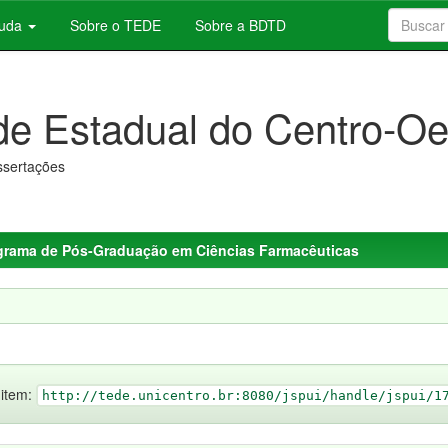
juda
Sobre o TEDE
Sobre a BDTD
de Estadual do Centro-Oe
issertações
grama de Pós-Graduação em Ciências Farmacêuticas
 item:
http://tede.unicentro.br:8080/jspui/handle/jspui/1