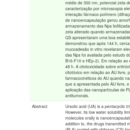
médio de 300 nm, potencial zeta d
caracterização por microscopia el
interação fármaco-polímero (difraç
de nanoencapsulação gerou amorfi
armazenamento das Nps liofilizada
zeta alterado quando armazenadas 
QS apresentaram uma boa estabilida
demonstrou que após 144 h, cerca 
mucoadesão in vitro revelaram el
das Nps foi avaliada pelo estudo do
B16-F10 e HEp-2). Em relação ao es
48 h. A citotoxicidade sobre eritr
citotóxico em relação ao AU livre,
farmacocinéticos do AU quando nan
que a apresentada pelo AU livre, 
aplicação das nanopartículas de P
antitumorais.
Abstract:
Ursolic acid (UA) is a pentacyclic t
However, its low water solubility lim
molecules orally is nanoencapsulati
addition to, the drugs transmitted ma
(PLA) coated with chitosan (CS) for