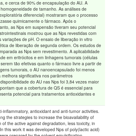
las, e cerca de 90% de encapsulação do AU. A
sua homogeneidade de tamanho. As análises de
 exploratória diferencial) mostraram que o processo
izasse quimicamente o fármaco. Após o
tanto, as Nps em suspensão tiveram seu potencial
strointestinais mostrou que as Nps revestidas com
 variações de pH. O ensaio de liberação in vitro
nética de liberação de segunda ordem. Os estudos de
parada as Nps sem revestimento. A aplicabilidade
ade em eritrócitos e em linhagens tumorais (células
erem tão efetivas quanto o fármaco livre a partir de
nhagens tumorais, o AU nanoencapsulado foi menos
 melhora significativa nos parâmetros
disponibilidade do AU nas Nps foi 3,84 vezes maior
 apontam que a cobertura de QS é essencial para
senta potencial para tratamentos antioxidantes e
i-inflammatory, antioxidant and anti-tumor activities.
ong the strategies to increase the bioavailability of
f the active against degradation, less toxicity, in
 In this work it was developed Nps of poly(lactic acid)
 were prepared by the solvent emulsification-