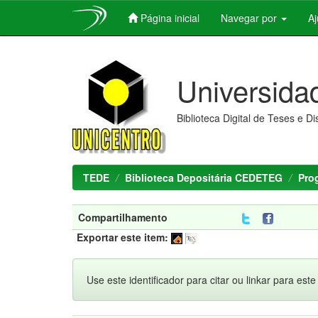
Página inicial
Navegar por
A
Skip
navigation
Universida
Biblioteca Digital de Teses e D
TEDE
Biblioteca Depositária CEDETEG
Pro
Compartilhamento
Exportar este item:
Use este identificador para citar ou linkar para este