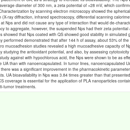
verage diameter of 300 nm, a zeta potential of +28 mV, which confirms 
aracterization by scanning electron microscopy showed the spherical s
n (X-ray diffraction, infrared spectroscopy, differential scanning calor
t Nps and did not cause any type of interaction that would de-character
cy to aggregate, however, the suspended Nps had their zeta potential a
ids showed that Nps coated with QS showed good stability in simulated ga
say performed demonstrated that after 144 h of assay, about 53% of the 
 vitro mucoadhesion studies revealed a high mucoadhesive capacity of
y studying the antioxidant potential, and also, by assessing cytotoxici
nt study against with hypochlorous acid, the Nps were shown to be as effec
ee UA than with nanoencapsulated. In tumor lines, nanoencapsulated UA
ly, there was a significant improvement in the pharmacokinetic paramet
rats. UA bioavailability in Nps was 3.84 times greater than that present
 CS coverage is essential for the application of PLA nanoparticles conta
nti-tumor treatments.