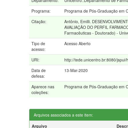
Departamento:
Unicentro::Departamento de Farm
Programa:
Programa de Pós-Graduação em Ci
Citação:
Antônio, Emilli. DESENVOLVI
AVALIAÇÃO DO PERFIL FARMACOC
Farmacêuticas - Doutorado) - Uni
Tipo de
Acesso Aberto
acesso:
URI:
http://tede.unicentro.br:8080/jspui
Data de
13-Mar-2020
defesa:
Aparece nas
Programa de Pós-Graduação em C
coleções:
Arquivos associados a este item:
Arquivo
Descr