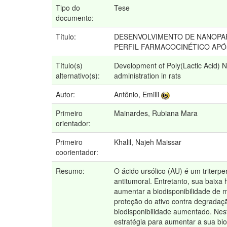
Tipo do
Tese
documento:
Título:
DESENVOLVIMENTO DE NANOPAR
PERFIL FARMACOCINÉTICO APÓ
Título(s)
Development of Poly(Lactic Acid) Na
alternativo(s):
administration in rats
Autor:
Antônio, Emilli
Primeiro
Mainardes, Rubiana Mara
orientador:
Primeiro
Khalil, Najeh Maissar
coorientador:
Resumo:
O ácido ursólico (AU) é um triterpe
antitumoral. Entretanto, sua baixa h
aumentar a biodisponibilidade de 
proteção do ativo contra degradaç
biodisponibilidade aumentado. Nes
estratégia para aumentar a sua bi