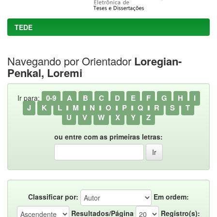
TEDE
Navegando por Orientador
Loregian-
Penkal, Loremi
0-9
A
B
C
D
E
F
G
H
I
Ir para:
J
K
L
M
N
O
P
Q
R
S
T
U
V
W
X
Y
Z
ou entre com as primeiras letras:
Classificar por:
Em ordem:
Resultados/Página
Registro(s):