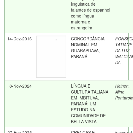
linguística de
falantes de espanhol
como língua
materna e
estrangeira
14-Dez-2016
CONCORDÂNCIA
FONSEC
NOMINAL EM
TATIANE
GUARAPUAVA,
DA LUZ
PARANÁ
WALCZA
DA
8-Nov-2024
LÍNGUA E
Heinen,
CULTURA TALIANA
Aline
EM IMBITUVA,
Pontarol
PARANÁ: UM
ESTUDO NA
COMUNIDADE DE
BELLA VISTA
27-Fev-2025
CRENÇAS E
kaspczak