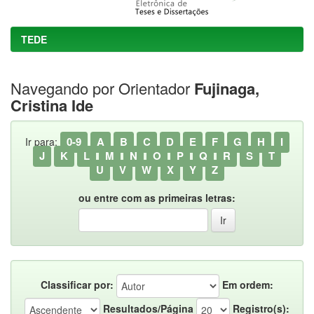
TEDE
Navegando por Orientador
Fujinaga,
Cristina Ide
0-9
A
B
C
D
E
F
G
H
I
Ir para:
J
K
L
M
N
O
P
Q
R
S
T
U
V
W
X
Y
Z
ou entre com as primeiras letras:
Classificar por:
Em ordem:
Resultados/Página
Registro(s):