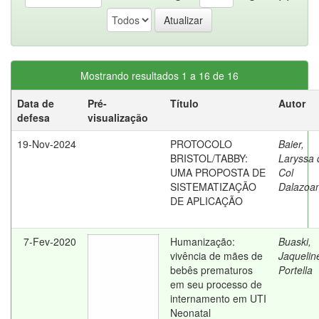
Mostrando resultados 1 a 16 de 16
Data de
Pré-
Título
Autor
defesa
visualização
19-Nov-2024
PROTOCOLO
Baier,
BRISTOL/TABBY:
Laryssa 
UMA PROPOSTA DE
Col
SISTEMATIZAÇÃO
Dalazoa
DE APLICAÇÃO
7-Fev-2020
Humanização:
Buaski,
vivência de mães de
Jaquelin
bebês prematuros
Portella
em seu processo de
internamento em UTI
Neonatal