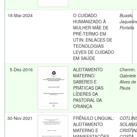
18-Mar-2024
O CUIDADO
Buaski,
HUMANIZADO À
Jaquelin
MULHER MÃE DE
Portella
PRÉ-TERMO EM
UTIN: ENLACES DE
TECNOLOGIAS
LEVES DE CUIDADO
EM SAÚDE
5-Dez-2016
ALEITAMENTO
Chemin,
MATERNO:
Gabriele
SABERES E
Alves de
PRÁTICAS DAS
Paula
LÍDERES DA
PASTORAL DA
CRIANÇA
30-Nov-2021
FRÊNULO LINGUAL:
COTLINS
ALEITAMENTO
SOLAN
MATERNO E
CRISTIN
MANIFESTAÇÕES
COSTA